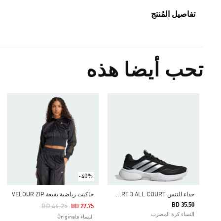
تفاصيل المُنتج
تحب أيضا هذه
-40%
ح
ذاء التنس GAMECOURT 3 ALL COURT
جاكيت رياضية بقبعة VELOUR ZIP
BD 35.50
Price Reduced From
To
BD 46.25
BD 27.75
النساء كرة المضرب
النساء Originals