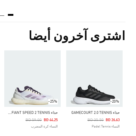
اشترى آخرون أيضا
-25%
-20%
ح
ذاء DEFIANT SPEED 2 TENNIS
حذاء GAMECOURT 2.0 TENNIS
Price Reduced From
To
Price Reduced From
To
BD 59.00
BD 35.50
BD 44.25
BD 26.63
النساء Padel Tennis
النساء كرة المضرب