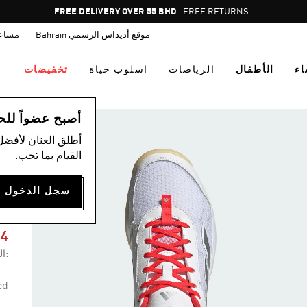
Pause
FREE DELIVERY OVER 55 BHD
FREE RETURNS
promotion
موقع أديداس الرسمي Bahrain
مساع
rotation
اء
الأطفال
الرياضات
اسلوب حياة
تخفيضات
ال
أصبح عضواً للحصول
أطلق العنان لأفضل
القيام بما تحب.
S
94
:ال
ed