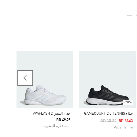
-45%
Price Reduced From
To
61.63
النساء as by Stella McCartney
-20%
حذاء GAMECOURT 2.0 TENNIS
حذاء التنس AVAFLASH 2
BD 49.25
Price Reduced From
To
BD 35.50
BD 26.63
النساء كرة المضرب
Padel Tennis