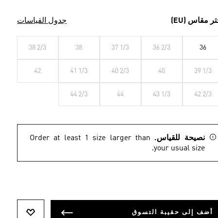
تر مقاس (EU)
جدول القياسات
38 2/3
38
37 1/3
36 2/3
36
42
41 1/3
40 2/3
40
39 1/3
44 2/3
44
43 1/3
42 2/3
نصيحة للقياس.
Order at least 1 size larger than
your usual size.
أضف إلى حقيبة التسوق