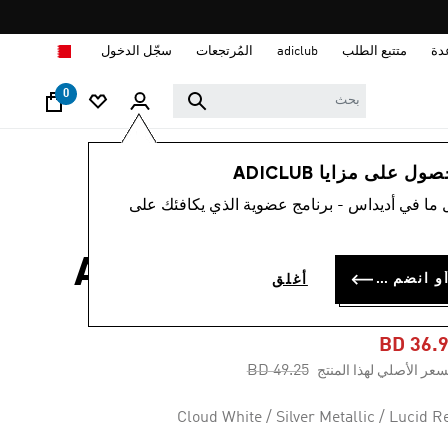
ا
دة
متتبع الطلب
adiclub
المُرتجعات
سجّل الدخول
0
نساء
أحذية
 على مزايا ADICLUB
 ما في أديداس - برنامج عضوية الذي يكافئك على
-20%
حذاء AVAFLASH LOW
سجل الدخول أو انضم الآن
أغلق
TENNI
BD 36.
Price reduced from
to
BD 49.25
سعر الأصلي لهذا المنتج
Cloud White / Silver Metallic / Lucid R