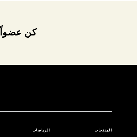
كن عضواً 
المنتجات
الرياضات