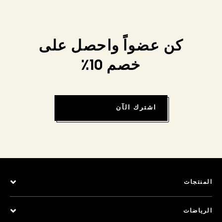
كن عضواً واحصل على
خصم 10٪
اشترك الآن
المنتجات
الرياضات