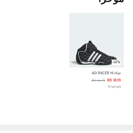
-40%
حذاء ADI RACER HI
Price Reduced From
To
BD 64.25
BD 38.55
Originals