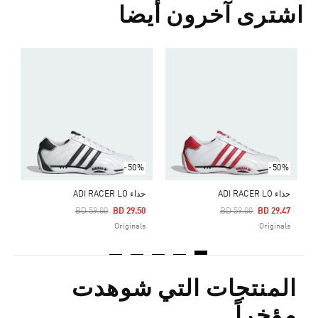
اشترى آخرون أيضا
ح
Price Reduced From
To
5
s
-50%
-50%
حذاء ADI RACER LO
حذاء ADI RACER LO
Price Reduced From
To
Price Reduced From
To
BD 59.00
BD 29.50
BD 59.00
BD 29.47
Originals
Originals
المنتجات التي شوهدت
مؤخراً