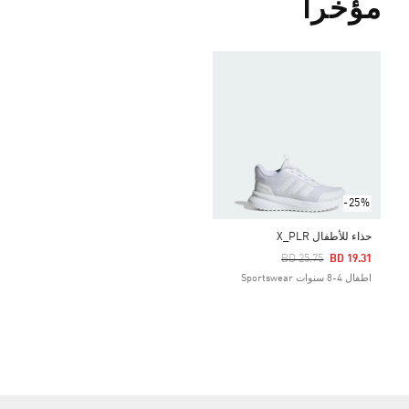
مؤخراً
-25%
حذاء للأطفال X_PLR
Price Reduced From
To
BD 25.75
BD 19.31
اطفال 4-8 سنوات Sportswear