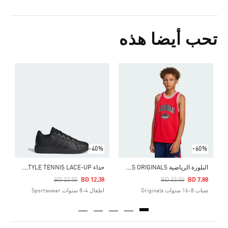
تحب أيضا هذه
Price Reduced From
To
8
ا
-40%
-60%
ا
لبلوزة الرياضية ADIDAS ORIGINALS
ح
ذاء GRAND COURT LIFESTYLE TENNIS LACE-UP
Price Reduced From
To
Price Reduced From
To
BD 22.50
BD 12.38
BD 22.50
BD 7.88
شباب 8-16 سنوات Originals
اطفال 4-8 سنوات Sportswear