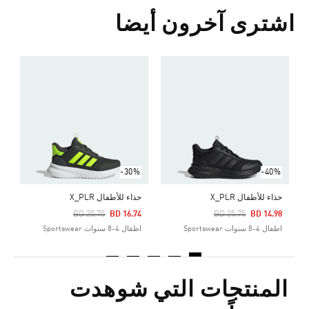
اشترى آخرون أيضا
ح
Price Reduced From
To
3
ا
-30%
-40%
حذاء للأطفال X_PLR
حذاء للأطفال X_PLR
Price Reduced From
To
Price Reduced From
To
BD 25.75
BD 16.74
BD 25.75
BD 14.98
اطفال 4-8 سنوات Sportswear
اطفال 4-8 سنوات Sportswear
المنتجات التي شوهدت