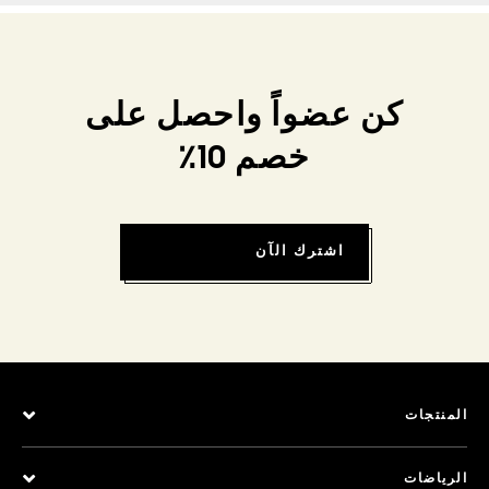
كن عضواً واحصل على
خصم 10٪
اشترك الآن
المنتجات
الرياضات