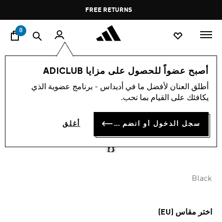
ا
Pause
FREE RETURNS
promotion
rotation
0
الرجال
اكسسوارات
أصبح عضواً للحصول على مزايا ADICLUB
أطلق العنان لأفضل ما في أديداس - برنامج عضوية الذي
جوارب مانشستر يونايتد
يكافئك على القيام بما تحب.
الأساسية لموسم 25/26
سجل الدخول أو انضم الآن
أغلق
BD 9.75
Black
اختر مقاس (EU)