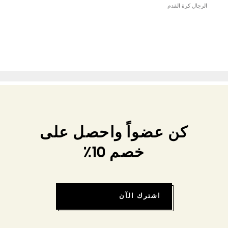
الرجال كرة القدم
كن عضواً واحصل على
خصم 10٪
اشترك الآن