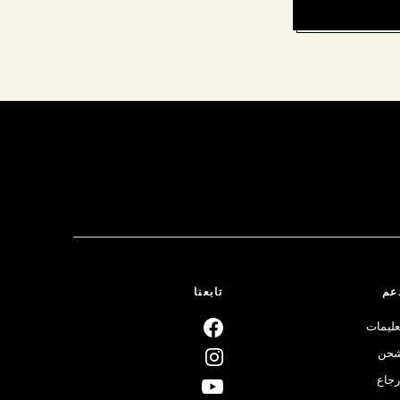
عم
تابعنا
عليمات
حن
رجاع