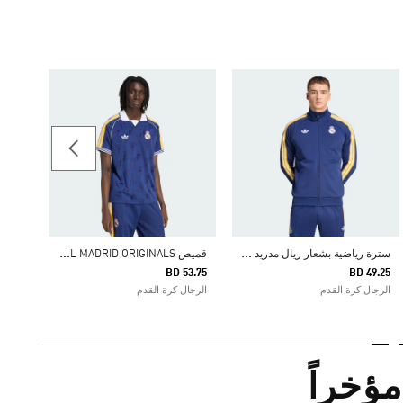
53.75
الرجال
س
ترة رياضية بشعار ريال مدريد من تشكيلة أوريجينالز
ق
ميص REAL MADRID ORIGINALS
BD 53.75
BD 49.25
الرجال كرة القدم
الرجال كرة القدم
ؤخراً