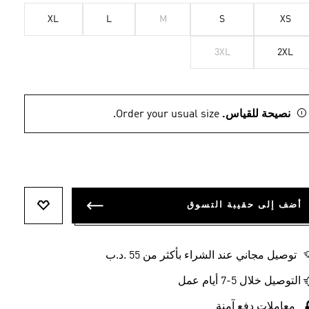
XL
L
M
S
XS
3XL
2XL
نصيحة للقياس.
Order your usual size.
أضف إلى حقيبة التسوق
أضف إلى ل
توصيل مجاني عند الشراء بأكثر من 55 .د.ب‎
التوصيل خلال 5-7 أيام عمل
معاملات دفع آمنة