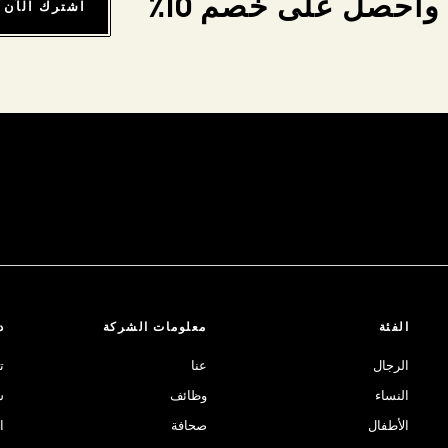
واحصل على خصم 10٪
اشترك الآن
الفئة
معلومات الشركة
د
الرجال
عنا
ت
النساء
وظائف
ش
الأطفال
صحافة
ا