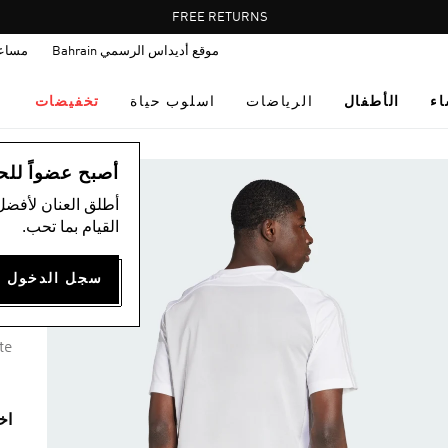
Pause
FREE RETURNS
promotion
موقع أديداس الرسمي Bahrain
مساع
rotation
اء
الأطفال
الرياضات
اسلوب حياة
تخفيضات
ال
أصبح عضواً للحصول
أطلق العنان لأفضل
القيام بما تحب.
P
50
te
اخ