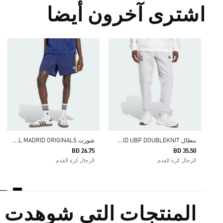
اشترى آخرون أيضا
ب
نطال REAL MADRID UBP DOUBLEKNIT
ش
ورت REAL MADRID ORIGINALS
BD 26.75
BD 35.50
الرجال كرة القدم
الرجال كرة القدم
المنتجات التي شوهدت م