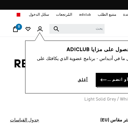
ا
دة
متتبع الطلب
adiclub
المُرتجعات
سجّل الدخول
0
رجال
ملابس
 على مزايا ADICLUB
 ما في أديداس - برنامج عضوية الذي يكافئك على
تيشيرت REAL MADRID
UB
سجل الدخول أو انضم الآن
أغلق
BD 22.
Light Solid Grey / Whi
تر مقاس (EU)
جدول القياسات