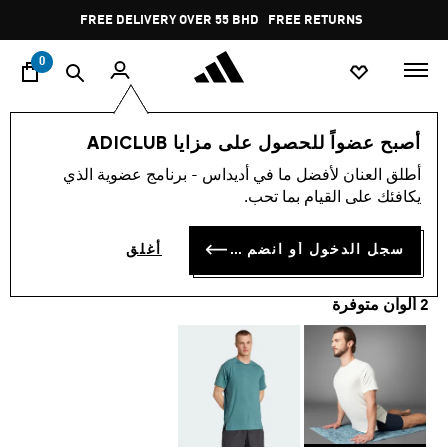
ا
Pause
FREE DELIVERY OVER 55 BHD
FREE RETURNS
promotion
rotation
0
الرجال
ملابس
أصبح عضواً للحصول على مزايا ADICLUB
أطلق العنان لأفضل ما في أديداس - برنامج عضوية الذي
تيشيرت PUREMOTION
يكافئك على القيام بما تحب.
BD 25.75
سجل الدخول أو انضم الآن
أغلق
2 ألوان متوفرة