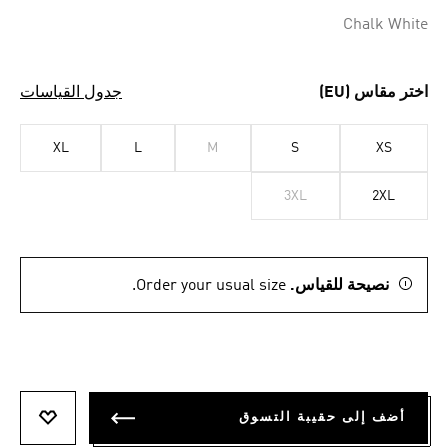
Selected
Chalk White
اختر مقاس (EU)
جدول القياسات
XL
L
M
S
XS
3XL
2XL
نصيحة للقياس.
Order your usual size.
أضف إلى حقيبة التسوق
أضف إلى