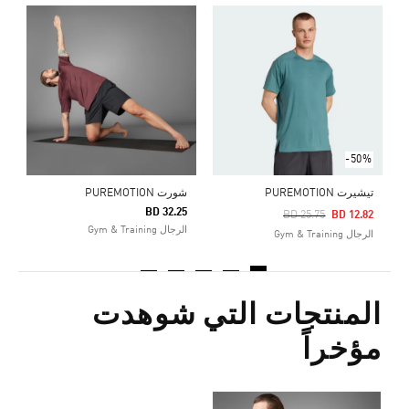
ت
0
ا
-50%
تيشيرت PUREMOTION
شورت PUREMOTION
BD 32.25
Price Reduced From
To
BD 25.75
BD 12.82
الرجال Gym & Training
الرجال Gym & Training
المنتجات التي شوهدت
مؤخراً