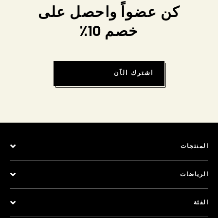
كن عضواً واحصل على
خصم 10٪
اشترك الآن
المنتجات
الرياضات
الفئة