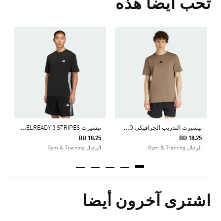
تحب أيضا هذه
Price Reduced From
To
2
ا
ت
يشيرت التدريب الجرافيكي CLIMACOOL CAMO
ت
يشيرت WORKOUT ESSENTIALS FEELREADY 3 STRIPES
BD 18.25
BD 18.25
الرجال Gym & Training
الرجال Gym & Training
اشترى آخرون أيضا