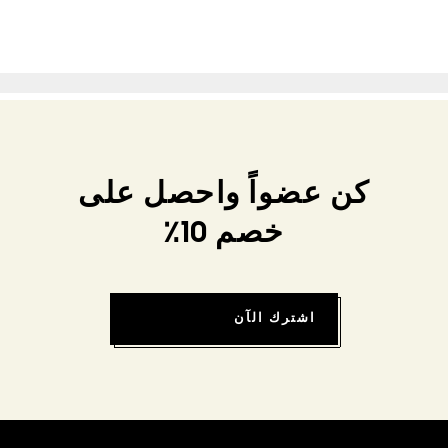
كن عضواً واحصل على
خصم 10٪
اشترك الآن