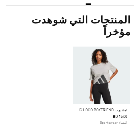
المنتجات التي شوهدت
مؤخراً
ت
يشيرت ESSENTIALS BIG LOGO BOYFRIEND
BD 15.00
النساء Sportswear