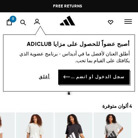
ا
Pause
FREE RETURNS
promotion
rotation
0
النساء
ملابس
أصبح عضواً للحصول على مزايا ADICLUB
أطلق العنان لأفضل ما في أديداس - برنامج عضوية الذي
تيشيرت ESSENTIALS BIG
يكافئك على القيام بما تحب.
LOGO BOYFRIEND
سجل الدخول أو انضم الآن
أغلق
BD 15.00
4 ألوان متوفرة