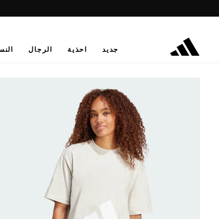
جديد
احذية
الرجال
النس