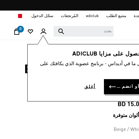
ا
دة
متتبع الطلب
adiclub
المُرتجعات
سجّل الدخول
0
نساء
ملابس
 على مزايا ADICLUB
 ما في أديداس - برنامج عضوية الذي يكافئك على
تيشيرت ESSENTIALS
BIG LOG
سجل الدخول أو انضم الآن
أغلق
BOYFRIEN
BD 15.
Beige / Whi