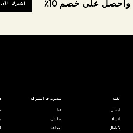
واحصل على خصم 10٪
اشترك الآن
الفئة
معلومات الشركة
د
الرجال
عنا
ت
النساء
وظائف
ش
الأطفال
صحافة
ا