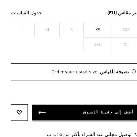
تر مقاس (EU)
جدول القياسات
L
M
S
XS
2XS
2XL
XL
نصيحة للقياس.
Order your usual size.
أضف إلى حقيبة التسوق
أضف إلى ل
توصيل مجاني عند الشراء بأكثر من 55 .د.ب‎