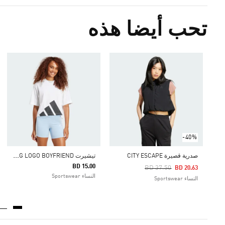
تحب أيضا هذه
-40%
ت
يشيرت ESSENTIALS BIG LOGO BOYFRIEND
صدرية قصيرة CITY ESCAPE
BD 15.00
Price Reduced From
To
BD 37.50
BD 20.63
النساء Sportswear
النساء Sportswear