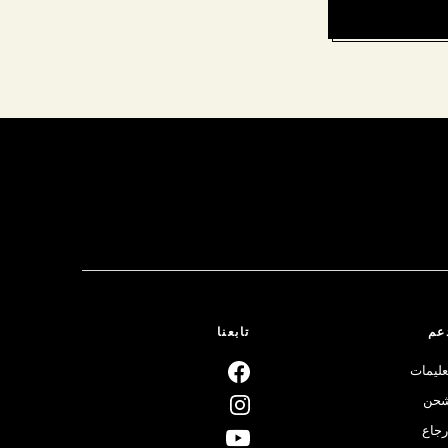
عم
تابعنا
عليمات
حن
رجاع