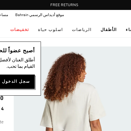
Pause
FREE RETURNS
promotion
موقع أديداس الرسمي Bahrain
مساع
rotation
اء
الأطفال
الرياضات
اسلوب حياة
تخفيضات
ال
أصبح عضواً للحصول
أطلق العنان لأفضل
القيام بما تحب.
O
D
00
4 ألوان متوفرة
te