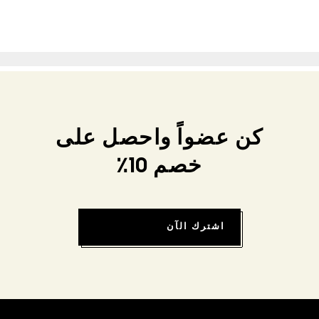
كن عضواً واحصل على
خصم 10٪
اشترك الآن