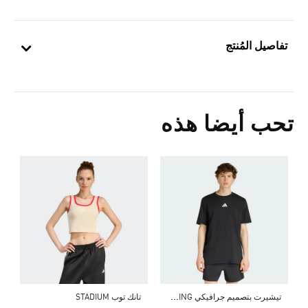
تفاصيل المُنتج
تحب أيضا هذه
0
ا
ت
يشيرت بتصميم جرافيكي CLIMACOOL CATEGORY TRAINING
تانك توب STADIUM