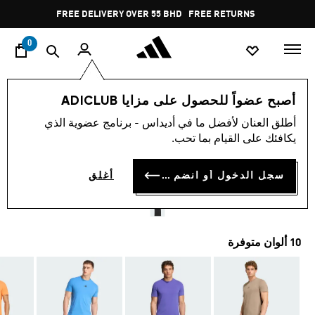
ا
Pause
FREE DELIVERY OVER 55 BHD
FREE RETURNS
promotion
rotation
0
الرجال
ملابس
أصبح عضواً للحصول على مزايا ADICLUB
أطلق العنان لأفضل ما في أديداس - برنامج عضوية الذي
تيشيرت DESIGNED FOR
يكافئك على القيام بما تحب.
TRAINING WORKOUT
سجل الدخول أو انضم الآن
أغلق
BD 21.50
10 ألوان متوفرة