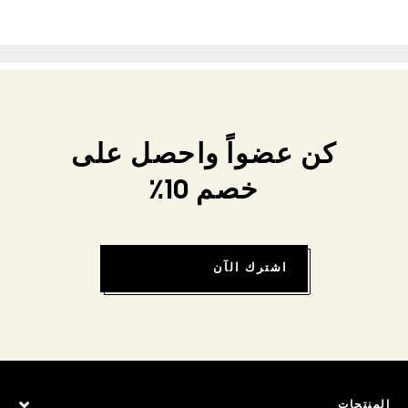
كن عضواً واحصل على
خصم 10٪
اشترك الآن
المنتجات