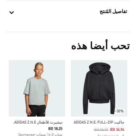
تفاصيل المُنتج
تحب أيضا هذه
ك
5
ا
-30%
جاكيت ADIDAS Z.N.E. FULL-ZIP
تيشيرت للأطفال ADIDAS Z.N.E.
BD 18.25
Price Reduced From
To
BD 53.75
BD 34.94
شباب 8-16 سنوات Sportswear