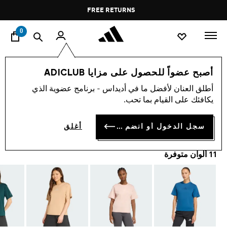
ا
Pause
FREE RETURNS
promotion
rotation
0
النساء
ملابس
أصبح عضواً للحصول على مزايا ADICLUB
أطلق العنان لأفضل ما في أديداس - برنامج عضوية الذي
تيشيرت ADIDAS Z.N.E.
يكافئك على القيام بما تحب.
BD 22.50
سجل الدخول أو انضم الآن
أغلق
11 ألوان متوفرة