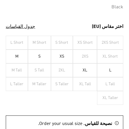
Black
اختر مقاس (EU)
جدول القياسات
L Short
M Short
S Short
XS Short
2XS Short
M
S
XS
2XS
XL Short
M Tall
S Tall
2XL
XL
L
L Taller
M Taller
S Taller
XL Tall
L Tall
XL Taller
نصيحة للقياس.
Order your usual size.