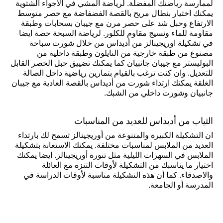
لممارسة رياضتك المفضلة. لرياضة المشي في الاجواء الشتوية
يمكنك اختيار بنطال مريح بالقصة الفضفاضة مع خصر متوسط
الارتفاع وحبل شد على حصر مرن مع جيبان بسحابات وطبقة
مقاومة للماء ونسيج مقاوم للكلور. لرياضة السبحة حصة ايضا
في تشكيلة اوريجينالز من أديداس من خلال شورت سباحة
مصنوع من طبقة خارجية من النايلون وطبقة داخلية من
البوليستر مع جيبان جانبيان كما يمكنك تضييق حبل الخصر القابل
للتعديل. وان كنت ترغب بالقيام بتمارين رياضية داخل الصالة
الغلقة يمكنك ارتداء شورت من أديداس بالقصة العادية مع جيبان
جانبيان وشورت داخلي من الشبك.
الثياب من أديداس للعديد من المناسبات
ان التشكيلة الكبيرة والمتنوعة من أوريجينالز تسمح لك بارتداء
العديد من الملابس لمناسبات مختلفة. يمكنك الاستعانة بتشكيلة
الملابس في السهرات الليلية مثل تنورة أوريجينالز. ايضا يمكنك
اختيار ما يناسبك من التشكيلة لأوقات التنزه مع العائلة
والاصدقاء. كما أن هذه التشكيلة مناسبة لأوقات الدراسة في
المدرسة أو الجامعة.