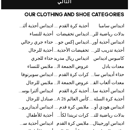
التالي
OUR CLOTHING AND SHOE CATEGORIES
اديداس سامبا
أحذية كرة القدم للرجال
اديداس أحذية ألترا بوست للرجال
بدلات رياضية للرجال
اديداس تخفيضات
أحذية للنساء
اديداس أحذية أورجينالز
اديداس إكس جود بيلينغهام
حذاء جري رجالي
أحذية تدريب للرجال
تخفيضات الأحذية للرجال
أحذية للرجال
كامبوس اديداس
اديداس ريال مدريد
حذاء للجري
معدات بادل
عروض الجمعة البيضاء للرجال
ملابس للنساء
حذاء أديداس سامبا للأطفال
كرات كرة القدم للرجال
اديداس سوبرنوفا
معدات ألعاب القوى
عروض الجمعة البيضاء للسيدات
ملابس للرجال
اديداس أحذية سامبا للنساء
أحذية كرة القدم
اديداس ألترا بوست
أحذية كرة السلة للرجال
كأس العالم FIFA 26™
صنادل للرجال
اديداس هودي أورجينال للنساء
ملابس كرة قدم للاطفال
اديداس أديدازيرو معدات الجري
بدلات رياضية للنساء
كرات تريندا لكأس العالم FIFA 26™
أحذية للأطفال
اديداس اورجينال ملابس
ملابس كرة القدم
اديداس أحذية سوبرنوفا للرجال