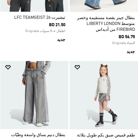
تيشيرت LFC TEAMGEIST 26
بنطال جينز بقصة مستقيمة وخصر
متوسط LIBERTY LONDON
BD 21.50
FIREBIRD من أديداس
اطفال 4-8 سنوات Originals
BD 56.75
جديد
النساء Originals
جديد
بنطال دنيم بساق واسعة وطيّات
طقم قميص ضيق بكم طويل بثلاثة