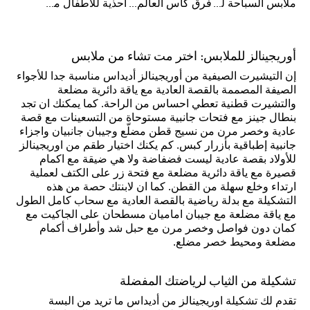
ملابس السباحة للرجال
فرق كأس العالم FIFA 26™
أحذية للأطفال من 8 إلى 16 سنة
أوريجينالز للملابس: اختر مت تشاء من ملابس
إن التيشيرت الصيفية من أوريجينالز أديداس مناسبة جدا للأجواء
الصيفة المصممة بالقصة العادية مع ياقة دائرية مضلعة
والتشيرت قطنية تعطي احساس من الراحة. كما يمكنك ان تجد
بنطال جينز مع فتحات جانبية مستوحاة من التسعينات مع قصة
عادية وخصر مرن من نسيج قطن مضلّع وجيبان جانبيان واجزاء
جانبية إطباقية بأزرار كبس. كم يكنك اختيار طقم من اوريجينالز
للأولاد بقصة عادية ليست فضفاضة ولا هي ضيقة مع اكمام
قصيرة مع ياقة دائرية مضلعة مع فتحة زر على الكتف لعملية
ارتداء وخلع سهلة من القطن. كما ان لابنتك حصة من هذه
التشكيلة مع بدلة رياضية بالقصة العادية مع سحاب كامل الطول
مع ياقة مضلعة مع جيبان اماميان مسطحان على الجاكيت مع
كمان دون فواصل وخصر مرن مع حبل شد وأطراف أكمام
مضلعة ومحيط خصر مضلع.
تشكيلة من الثياب لرياضتك المفضلة
تقدم لك تشكيلة اوريجينالز من أديداس ما تريد من البسة