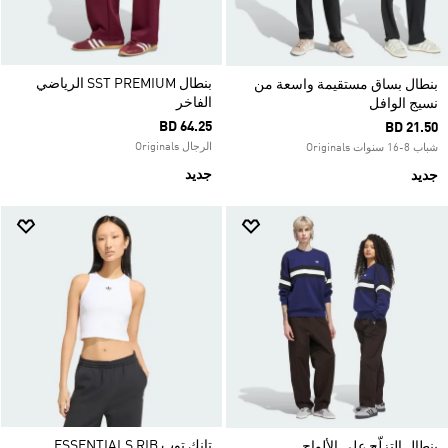
بنطال SST PREMIUM الرياضي
بنطال بساق مستقيمة واسعة من
الفاخر
نسيج الوافل
BD 64.25
BD 21.50
الرجال Originals
شباب 8-16 سنوات Originals
جديد
جديد
تانك توب ESSENTIALS RIB
بنطال التزلّج على الألواح