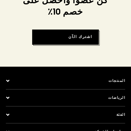
كن عضواً واحصل على
خصم 10٪
اشترك الآن
المنتجات
الرياضات
الفئة