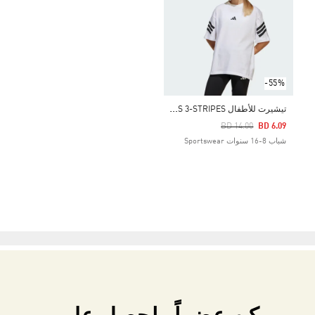
-55%
ت
يشيرت للأطفال FUTURE ICONS 3-STRIPES
Price Reduced From
To
BD 14.00
BD 6.09
شباب 8-16 سنوات Sportswear