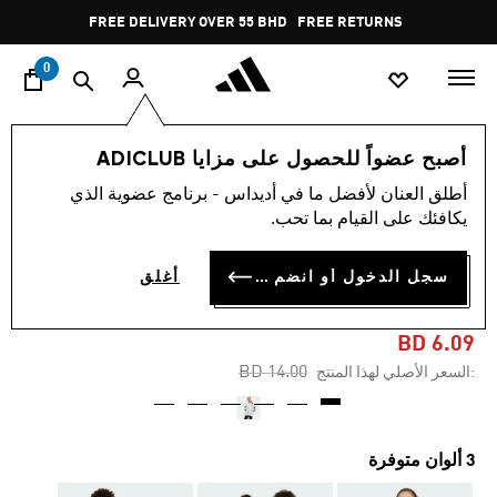
ا
Pause
FREE DELIVERY OVER 55 BHD
FREE RETURNS
promotion
rotation
0
الأطفال
الملابس
أصبح عضواً للحصول على مزايا ADICLUB
أطلق العنان لأفضل ما في أديداس - برنامج عضوية الذي
-55%
يكافئك على القيام بما تحب.
تيشيرت للأطفال FUTURE
سجل الدخول أو انضم الآن
أغلق
ICONS 3-STRIPES
BD 6.09
Price reduced from
to
BD 14.00
:السعر الأصلي لهذا المنتج
3 ألوان متوفرة