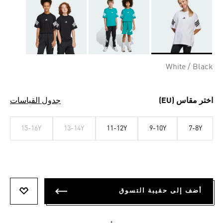
Selected
White / Black
اختر مقاس (EU)
جدول القياسات
15-16Y
13-14Y
11-12Y
9-10Y
7-8Y
أضف إلى حقيبة التسوق
أضف إلى