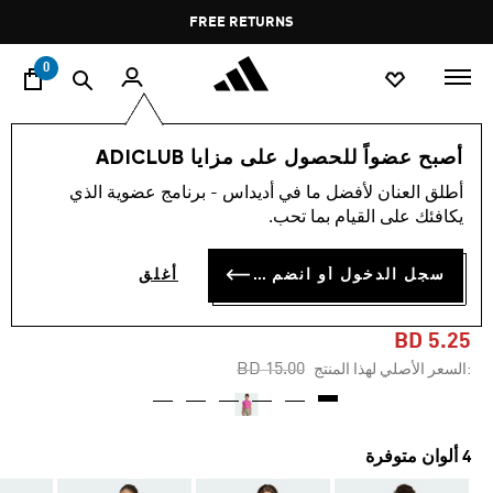
ا
Pause
FREE RETURNS
promotion
rotation
0
الأطفال
الملابس
أصبح عضواً للحصول على مزايا ADICLUB
أطلق العنان لأفضل ما في أديداس - برنامج عضوية الذي
-65%
يكافئك على القيام بما تحب.
تيشيرت قصيرة للفتيات
سجل الدخول أو انضم الآن
أغلق
ADIDAS Z.N.E. FITTED
BD 5.25
Price reduced from
to
BD 15.00
:السعر الأصلي لهذا المنتج
4 ألوان متوفرة