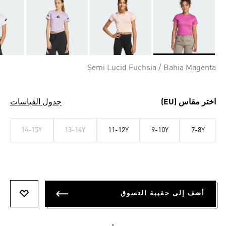
Selected
Semi Lucid Fuchsia / Bahia Magenta
اختر مقاس (EU)
جدول القياسات
14-15Y
13-14Y
11-12Y
9-10Y
7-8Y
أضف إلى حقيبة التسوق
أضف إلى