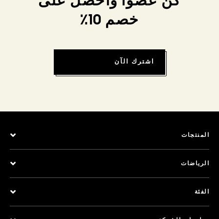
كن عضواً واحصل على
خصم 10٪
اشترك الآن
المنتجات
الرياضات
الفئة