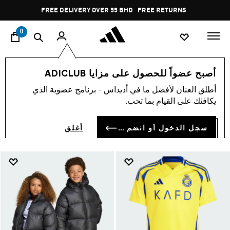
ا
Pause
FREE RETURNS
promotion
rotation
0
الأطفال
الملابس
أصبح عضواً للحصول على مزايا ADICLUB
ملابس اطفال
أطلق العنان لأفضل ما في أديداس - برنامج عضوية الذي
(1380)
يكافئك على القيام بما تحب.
فلتر و صنف
صور كبيرة
سجل الدخول أو انضم الآن
أغلق