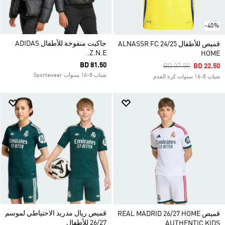
-40%
جاكيت منفوخة للأطفال ADIDAS
قميص للأطفال ALNASSR FC 24/25
Z.N.E.
HOME
BD 81.50
Price Reduced Fro
To
BD 37.50
BD 22.50
شباب 8-16 سنوات Sportswear
شباب 8-16 سنوات كرة القدم
قميص ريال مدريد الاحتياطي لموسم
قميص REAL MADRID 26/27 HOME
26/27 للأطفال
AUTHENTIC KIDS