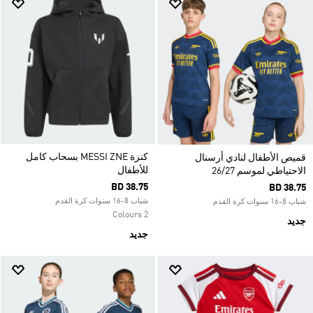
كنزة MESSI ZNE بسحاب كامل
قميص الأطفال لنادي أرسنال
للأطفال
الاحتياطي لموسم 26/27
BD 38.75
BD 38.75
شباب 8-16 سنوات كرة القدم
شباب 8-16 سنوات كرة القدم
2 Colours
جديد
جديد