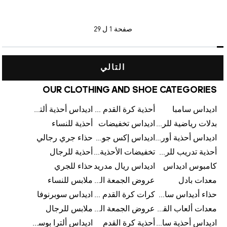
صفحة
1 ل 29
التالي
OUR CLOTHING AND SHOE CATEGORIES
اديداس سامبا
أحذية كرة القدم للرجال
اديداس أحذية ألترا بوست للرجال
بدلات رياضية للرجال
اديداس تخفيضات
أحذية للنساء
اديداس أحذية أورجينالز
اديداس إكس جود بيلينغهام
حذاء جري رجالي
أحذية تدريب للرجال
تخفيضات الأحذية للرجال
أحذية للرجال
كامبوس اديداس
اديداس ريال مدريد
حذاء للجري
معدات بادل
عروض الجمعة البيضاء للرجال
ملابس للنساء
حذاء أديداس سامبا للأطفال
كرات كرة القدم للرجال
اديداس سوبرنوفا
معدات ألعاب القوى
عروض الجمعة البيضاء للسيدات
ملابس للرجال
اديداس أحذية سامبا للنساء
أحذية كرة القدم
اديداس ألترا بوست