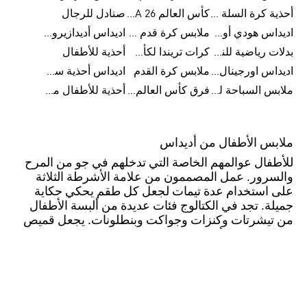
أحذية كرة السلة للرجال
كأس العالم FIFA 26™
صنادل للرجال
اديداس هودي أورجينال للنساء
ملابس كرة قدم للاطفال
اديداس أديدازيرو معدات الجري
بدلات رياضية للنساء
كرات تريندا لكأس العالم FIFA 26™
أحذية للأطفال
اديداس اورجينال ملابس
ملابس كرة القدم
اديداس أحذية سوبرنوفا للرجال
ملابس السباحة للرجال
فرق كأس العالم FIFA 26™
أحذية للأطفال من 8 إلى 16 سنة
ملابس الأطفال من أديداس
للأطفال عوالمهم الخاصة التي تدخلهم في جو من المرح
والسرور. عمل المصممون من علامة الأشرطة الثلاثة
على استخدام عدة تيمات لجعل كل طقم يحكي حكاية
جميلة. تجد في الكتالوج فئات عديدة من ألبسة الأطفال
من تيشرتات وكنزات وجواكت وبنطلونات. يجعل قميص
كرة القدم من أديداس طفلك يشعر بالانتعاش والراحة
سواء كان يلعب اللعبة بنفسه أو يشاهد مقبلة في كرة
القدم. التيشرتات مُصممة بتقنية إيروريادي التي تمتص
الرطوبة. يوجد نمط متعرج وزخرفة أحادية اللون على ياقة
هذه الأقمصة. تتميز كل قطعة من ألبسة أديداس كيدز