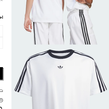
ck
اخ