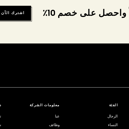
واحصل على خصم 10٪
اشترك الآن
الفئة
معلومات الشركة
د
الرجال
عنا
ت
النساء
وظائف
ش