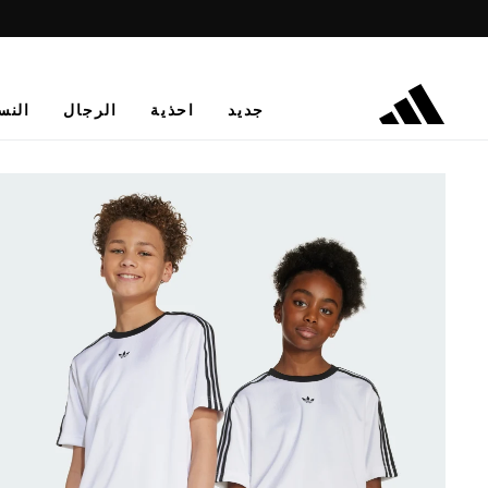
جديد
احذية
الرجال
النس