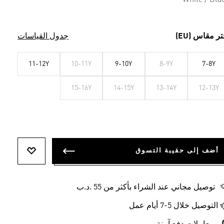
White / Bla
تر مقاس (EU)
جدول القياسات
11-12Y
10-11Y
9-10Y
8-9Y
7-8Y
15-16Y
14-15Y
13-14Y
12-13Y
أضف إلى حقيبة التسوق
أضف إلى ل
توصيل مجاني عند الشراء بأكثر من 55 .د.ب‎
التوصيل خلال 5-7 أيام عمل