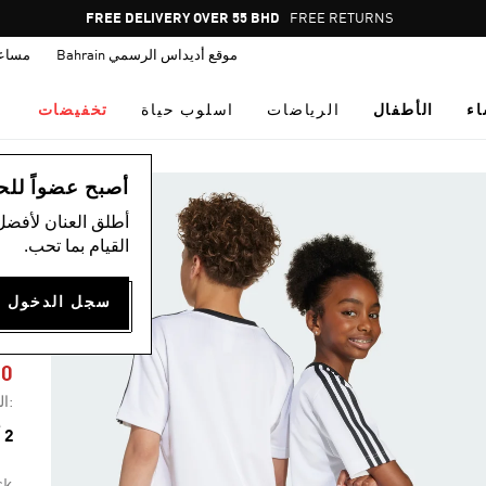
Pause
FREE DELIVERY OVER 55 BHD
FREE RETURNS
promotion
موقع أديداس الرسمي Bahrain
مساع
rotation
اء
الأطفال
الرياضات
اسلوب حياة
تخفيضات
ال
أصبح عضواً للحصول
أطلق العنان لأفضل
القيام بما تحب.
ت
ا
50
:ال
2 ألوان متوفرة