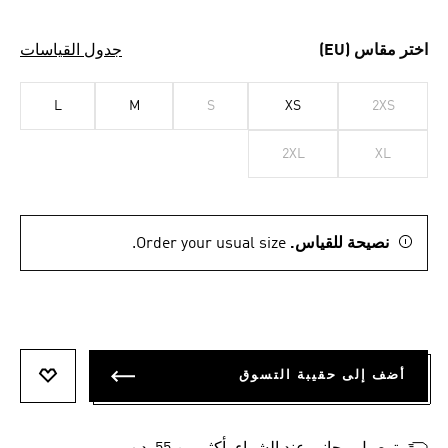
اختر مقاس (EU)
جدول القياسات
L
M
S
XS
2XS
2XL
XL
نصيحة للقياس.
Order your usual size.
أضف إلى حقيبة التسوق
أضف إلى