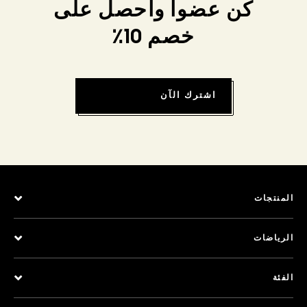
كن عضواً واحصل على
خصم 10٪
اشترك الآن
المنتجات
الرياضات
الفئة