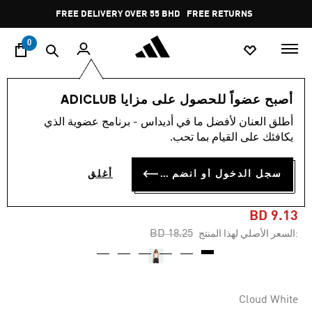
ا
Pause
FREE DELIVERY OVER 55 BHD
FREE RETURNS
promotion
rotation
0
النساء
ملابس
أصبح عضواً للحصول على مزايا ADICLUB
أطلق العنان لأفضل ما في أديداس - برنامج عضوية الذي
-45%
يكافئك على القيام بما تحب.
تانك توب PREMIUM
سجل الدخول أو انضم الآن
أغلق
ESSENTIALS
BD 9.13
Price reduced from
to
BD 18.25
:السعر الأصلي لهذا المنتج
Cloud White