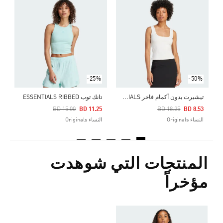
ت
Price Reduced From
To
5
ا
-25%
-50%
ت
يشيرت بدون أكمام فاخر ESSENTIALS
تانك توب ESSENTIALS RIBBED
Price Reduced From
To
Price Reduced From
To
BD 15.00
BD 11.25
BD 18.25
BD 8.53
النساء Originals
النساء Originals
المنتجات التي شوهدت
مؤخراً