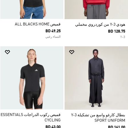
قميص ALL BLACKS HOME
هودي Y-3 من كوردروي مخملي
BD 49.25
BD 128.75
النساء رغبي
Y-3
قميص ركوب الدراجات ESSENTIALS
بنطال كارغو واسع من تشكيلة Y-3
CYCLING
SPORT UNIFORM
BD 43.00
BD 161.00