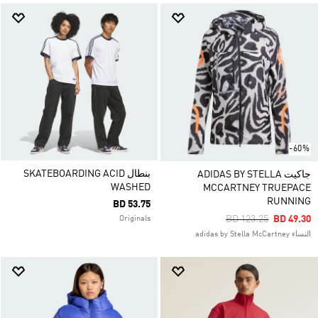
-60%
بنطال SKATEBOARDING ACID
جاكيت ADIDAS BY STELLA
WASHED
MCCARTNEY TRUEPACE
RUNNING
BD 53.75
Price Reduced From
To
BD 123.25
BD 49.30
Originals
النساء adidas by Stella McCartney