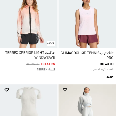
-45%
جاكيت TERREX XPERIOR LIGHT
تانك توب CLIMACOOL+3D TENNIS
WINDWEAVE
PRO
Price Reduced From
To
BD 75.00
BD 41.25
BD 43.00
النساء كرة المضرب
النساء TERREX
جديد