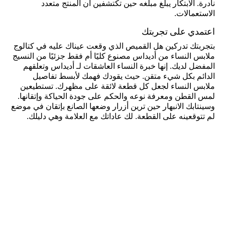
نادرة. الابتكار يبلغ مبلغه حين تكتشفين أن المنتج متعدد
الاستعمالات.
اعتمدي على تجربتك
بتجربتك تدركين هل القميص الذي وقعت عيناك عليه في كتالوج
ملابس النساء من أديداس مصنوع كليًا أم فقط جزئيًا من النسيج
المفضل لديك. إنها خبرة النساء العاشقات لـ أديداس وتعلقهم
الدائم بكل شيء متقن. حيث يقودك فهمك لأبسط تفاصيل
ملابس النساء لجعل كل قطعة لائقة على مظهرك. تستطيعين
لمس القطن ومعرفة نوعه والحكم على جودة الحياكة وإتقانها.
وسينتابك الانبهار حين ترين أزرار وضعها الصانع بإتقان في موضع
لم تتوقعينه على القطعة. لك عاداتك مع العلامة وهي دليلك.
كن عضواً واحصل على