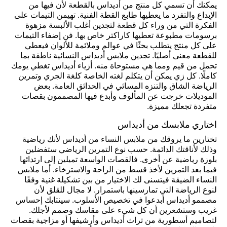
يمكنك أن تسمي كل منتج من أديداس بالقطعة لأن فيها من
الإبداع والتفرد ما يعطيها طابع القطة الفنية. تهيمن التيمات على
الفكرة التي من وراء كل قطعة لتجدين أغلب الألبسة مزهوة
برسومات مطبوعة تعطيها كاراكتر خاص بها. فن إضفاء التيمات
على كل منتج يتطلب بحثًا في عوالم وملائمة للألوان فيعطي
للقطعة معنى أصليًا. تجدين ملابس أديداس النسائية ناطقة بما
تحمل من قيم ومما هي مستوحاة منه. أزياء أديداس تغطي يومك
كاملًا. كل زي يمكن أن يتكلم لغته الخاصة كلغة الجري وتمرين
الرياضة الشاق والتنزه المسائي في الحدائق العامة. بعض
الموديلات خرجت عن المألوف وأبدع فيها المصممون بقصات
متفردة تجعلك مميزة.
اختاري ملابسك من أديداس
تختارين ما يروقك من ملابس النساء من أديداس لأنك رياضية
وذلك لأناقتك الدائمة. حسب نوع التمرين الرياضي ستفضلين
بلوزة رياضية عن أخرى. فالقصات الواسعة تميلين إلى ارتدائها
فيما بعد التمرين لأخذ قسط من الراحة والاسترخاء. أما ملابس
النساء الضيقة فيتسنى لك الاختيار من بين تشكيلة غنية وفقًا
لنوع الرياضة التي تمارسينها باستمرار. لا مجال للقلق لأن
مصممو أديداس أبدعوا في تخصيص الأسلوب. سينتابك إحساس
غريب وستشعرين أن كل شيء على مقاسك وصمم لأجلك.
لتصاميم أسطورية من تراث أديداس وأرشيفها أو مزاجية بقصات