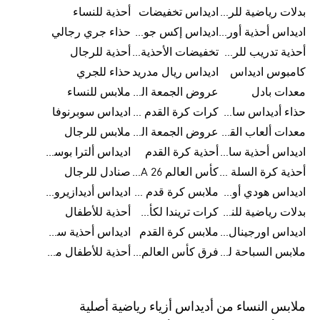
بدلات رياضية للرجال
اديداس تخفيضات
أحذية للنساء
اديداس أحذية أورجينالز
اديداس إكس جود بيلينغهام
حذاء جري رجالي
أحذية تدريب للرجال
تخفيضات الأحذية للرجال
أحذية للرجال
كامبوس اديداس
اديداس ريال مدريد
حذاء للجري
معدات بادل
عروض الجمعة البيضاء للرجال
ملابس للنساء
حذاء أديداس سامبا للأطفال
كرات كرة القدم للرجال
اديداس سوبرنوفا
معدات ألعاب القوى
عروض الجمعة البيضاء للسيدات
ملابس للرجال
اديداس أحذية سامبا للنساء
أحذية كرة القدم
اديداس ألترا بوست
أحذية كرة السلة للرجال
كأس العالم FIFA 26™
صنادل للرجال
اديداس هودي أورجينال للنساء
ملابس كرة قدم للاطفال
اديداس أديدازيرو معدات الجري
بدلات رياضية للنساء
كرات تريندا لكأس العالم FIFA 26™
أحذية للأطفال
اديداس اورجينال ملابس
ملابس كرة القدم
اديداس أحذية سوبرنوفا للرجال
ملابس السباحة للرجال
فرق كأس العالم FIFA 26™
أحذية للأطفال من 8 إلى 16 سنة
ملابس النساء من أديداس أزياء رياضية أصلية