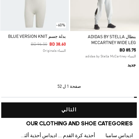
-60%
بدلة جسم BLUE VERSION KNIT
بنطال ADIDAS BY STELLA
MCCARTNEY WIDE LEG
Price Reduced From
To
BD 96.50
BD 38.60
BD 85.75
النساء Originals
النساء adidas by Stella McCartney
جديد
صفحة
1 ل 52
التالي
OUR CLOTHING AND SHOE CATEGORIES
اديداس سامبا
أحذية كرة القدم للرجال
اديداس أحذية ألترا بوست للرجال