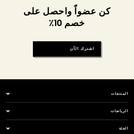
كن عضواً واحصل على
خصم 10٪
اشترك الآن
المنتجات
الرياضات
الفئة