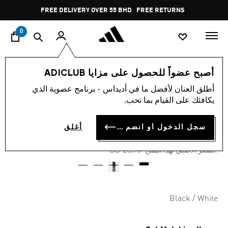
ا
Pause
FREE DELIVERY OVER 55 BHD
FREE RETURNS
promotion
rotation
0
الأطفال
الملابس
أصبح عضواً للحصول على مزايا ADICLUB
أطلق العنان لأفضل ما في أديداس - برنامج عضوية الذي
-65%
يكافئك على القيام بما تحب.
بنطال TIRO PANTS
سجل الدخول أو انضم الآن
أغلق
BD 9.01
Price reduced from
to
BD 25.75
:السعر الأصلي لهذا المنتج
Black / White