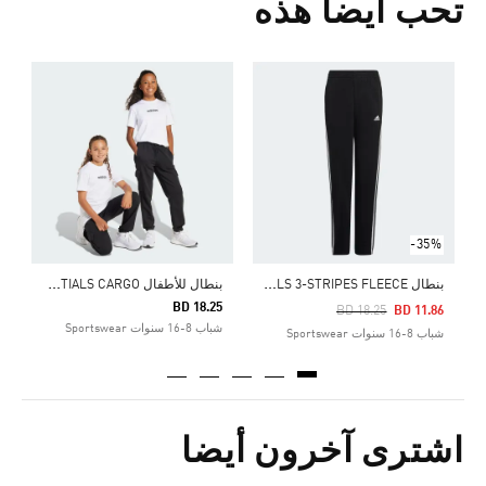
تحب أيضا هذه
5
ا
-35%
ب
نطال ESSENTIALS 3-STRIPES FLEECE
ب
نطال للأطفال ESSENTIALS CARGO
BD 18.25
Price Reduced From
To
BD 18.25
BD 11.86
شباب 8-16 سنوات Sportswear
شباب 8-16 سنوات Sportswear
اشترى آخرون أيضا