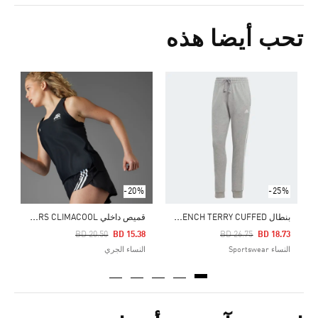
تحب أيضا هذه
Price Reduced From
To
0
ا
-20%
-25%
ب
نطال ESSENTIALS 3-STRIPES FRENCH TERRY CUFFED
ق
ميص داخلي RUNNERS CLIMACOOL
Price Reduced From
To
Price Reduced From
To
BD 20.50
BD 15.38
BD 26.75
BD 18.73
النساء Sportswear
النساء الجري