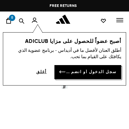
ا
Pause
FREE RETURNS
promotion
rotation
0
النساء
ملابس
أصبح عضواً للحصول على مزايا ADICLUB
أطلق العنان لأفضل ما في أديداس - برنامج عضوية الذي
بنطال TERREX متعدد الأجزاء
يكافئك على القيام بما تحب.
القابلة للفصل
سجل الدخول أو انضم الآن
أغلق
BD 43.00