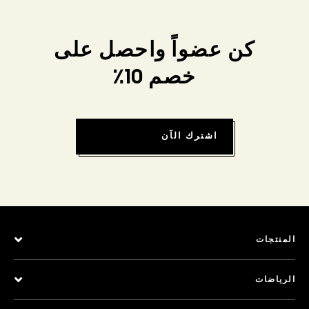
كن عضواً واحصل على
خصم 10٪
اشترك الآن
المنتجات
الرياضات