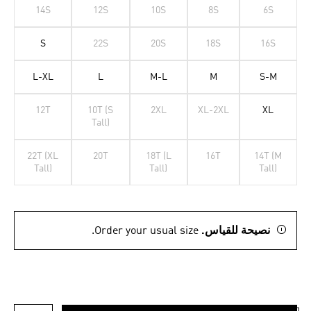
14S
12S
10S
8S
6S
S
22S
20S
18S
16S
L-XL
L
M-L
M
S-M
12T
10T (S
2XL
XL-2XL
XL
Tall)
22T (XL
20T
18T (L
16T
14T (M
Tall)
Tall)
Tall)
نصيحة للقياس.
Order your usual size.