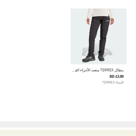
ب
نطال TERREX متعدد الأجزاء القابلة للفصل
BD 43.00
النساء TERREX