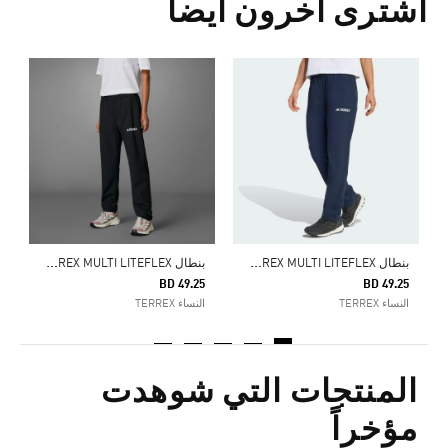
اشترى آخرون أيضا
5
ا
ب
نطال TERREX MULTI LITEFLEX
ب
نطال TERREX MULTI LITEFLEX
BD 49.25
BD 49.25
النساء TERREX
النساء TERREX
المنتجات التي شوهدت
مؤخراً