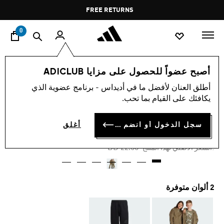
ا
Pause
FREE RETURNS
promotion
rotation
0
الأطفال
الملابس
أصبح عضواً للحصول على مزايا ADICLUB
أطلق العنان لأفضل ما في أديداس - برنامج عضوية الذي
-40%
يكافئك على القيام بما تحب.
بنطال FUTURE ICONS LOGO
سجل الدخول أو انضم الآن
أغلق
BD 12.38
Price reduced from
to
BD 22.50
:السعر الأصلي لهذا المنتج
2 ألوان متوفرة