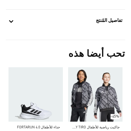
تفاصيل المُنتج
تحب أيضا هذه
Price Reduced From
To
5
ش
-45%
ج
اكيت رياضية للأطفال EMERGING HARMONY TIRO
حذاء للأطفال FORTARUN 4.0