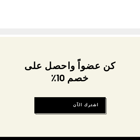
كن عضواً واحصل على
خصم 10٪
اشترك الآن