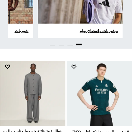
تيشيرتات وقمصان بولو
شورتات
بنطال Y-3 بثلاثة خطوط مناسب للزي
قميص ريال مدريد الاحتياطي 26/27