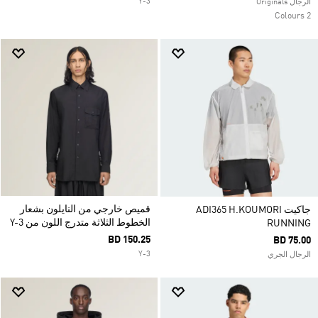
Y-3
الرجال Originals
2 Colours
قميص خارجي من النايلون بشعار
جاكيت ADI365 H.KOUMORI
الخطوط الثلاثة متدرج اللون من Y-3
RUNNING
BD 150.25
BD 75.00
Y-3
الرجال الجري