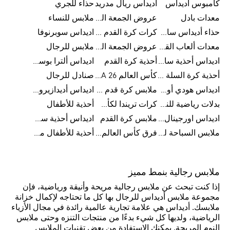
كامبوس اديداس
اديداس ريال مدريد
حذاء للجري
معدات بادل
عروض الجمعة البيضاء للرجال
ملابس للنساء
حذاء أديداس سامبا للأطفال
كرات كرة القدم للرجال
اديداس سوبرنوفا
معدات ألعاب القوى
عروض الجمعة البيضاء للسيدات
ملابس للرجال
اديداس أحذية سامبا للنساء
أحذية كرة القدم
اديداس ألترا بوست
أحذية كرة السلة للرجال
كأس العالم FIFA 26™
صنادل للرجال
اديداس هودي أورجينال للنساء
ملابس كرة قدم للاطفال
اديداس أديدازيرو معدات الجري
بدلات رياضية للنساء
كرات تريندا لكأس العالم FIFA 26™
أحذية للأطفال
اديداس اورجينال ملابس
ملابس كرة القدم
اديداس أحذية سوبرنوفا للرجال
ملابس السباحة للرجال
فرق كأس العالم FIFA 26™
أحذية للأطفال من 8 إلى 16 سنة
ملابس رجالية بنمط مميز
إذا كنت تبحث عن ملابس رجالية مريحة وأنيقة ورياضية، فإن
مجموعة ملابس أديداس للرجال بها كل ما تحتاجه لإكمال خزانة
ملابسك. أديداس هي علامة تجارية عالمية رائدة في مجال الأزياء
الرياضية، ولديها كل شيء بدءًا من منتجات التنزه وحتى ملابس
النوم المريحة. يمكنك الاستفادة من بعض تقنيات الملابس