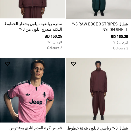
سترة رياضية نايلون بشعار الخطوط
بنطال Y-3 RAW EDGE 3 STRIPES
الثلاثة متدرج اللون من Y-3
NYLON SHELL
BD 150.25
BD 150.25
الرجال Y-3
الرجال Y-3
2 Colours
2 Colours
قميص كرة القدم لنادي يوفنتوس
بنطال Y-3 رياضي نايلون بثلاثة خطوط