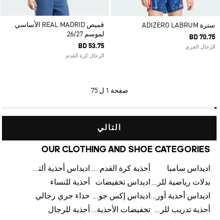
قميص REAL MADRID الأساسي
سترة ADIZERO LABRUM
لموسم 26/27
BD 70.75
BD 53.75
الرجال الجري
الرجال كرة القدم
صفحة
1 ل 75
التالي
OUR CLOTHING AND SHOE CATEGORIES
اديداس سامبا
أحذية كرة القدم للرجال
اديداس أحذية ألترا بوست للرجال
بدلات رياضية للرجال
اديداس تخفيضات
أحذية للنساء
اديداس أحذية أورجينالز
اديداس إكس جود بيلينغهام
حذاء جري رجالي
أحذية تدريب للرجال
تخفيضات الأحذية للرجال
أحذية للرجال