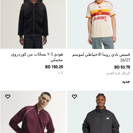
هودي Y-3 بسحّاب من كوردروي
قميص نادي روما الاحتياطي لموسم
مخملي
26/27
BD 150.25
BD 53.75
Y-3
الرجال كرة القدم
جديد