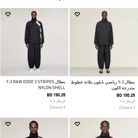
بنطال Y-3 RAW EDGE 3 STRIPES
بنطال Y-3 رياضي نايلون بثلاثة خطوط
NYLON SHELL
متدرجة اللون
BD 150.25
BD 150.25
الرجال Y-3
الرجال Y-3
2 Colours
2 Colours