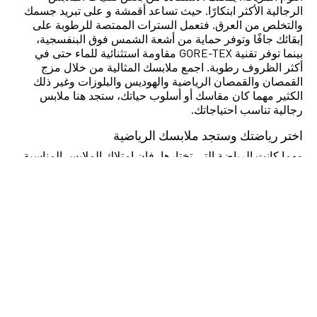
الرجالية الأكثر ابتكارًا. حيث تساعد أقمشة و على تبريد جسمك
والتخلص من العرق. فتعمل السترات الممتصة للرطوبة على
إبقائك جافًا وتوفر حماية من أشعة الشمس فوق البنفسجية،
بينما توفر تقنية GORE-TEX مقاومة استثنائية للماء حتى في
أكثر الظروف رطوبة. اجمع ملابسك المثالية من خلال مزج
القمصان والقمصان الرياضية والهوديس والبلوزات وغير ذلك
الكثير مهما كان مقاسك أو أسلوب حياتك، ستجد هنا ملابس
رجالية تناسب احتياجاتك.
اختر رياضتك وستجد ملابسك الرياضية
مهما كانت الرياضة التي تختارها، فإن امتلاك الملابس المناسبة
أمر ضروري لمساعدتك على الأداء بأفضل ما لديك. تغطي
مجموعة الملابس الرجالية مجموعة واسعة من الرياضات الأكثر
شهرة في العالم، فإذا كنت عداءً، فستجد كل ما تحتاجه لراحتك،
بما في ذلك قمصان الركض ذات الخطوط الثلاثة وTrefoil
الأيقونية، والسراويل القصيرة والجوارب الطويلة وجاكيتات
للجري. ستجد أيضًا تي شيرت برسومات، وشورتات مبطنة،
وسترات لركوب الدراجات، بينما يمكن للمتسلقين الاستفادة من
بنطلونات وأغطية للرأس لمساعدتهم على الوصول إلى القمة.
لكن ملابس أديداس للرجال لا تتعلق فقط بالرياضة. تشمل
مجموعتنا الواسعة من ملابس تناسب نمط الحياة وتعطيك كل ما
تحتاجه للاسترخاء بأناقة.