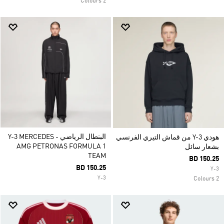
2 Colours
البنطال الرياضي Y-3 MERCEDES -
هودي Y-3 من قماش التيري الفرنسي
AMG PETRONAS FORMULA 1
بشعار سائل
TEAM
BD 150.25
BD 150.25
Y-3
Y-3
2 Colours