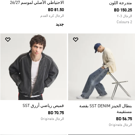
الاحتياطي الأصلي لموسم 26/27
متدرجة اللون
BD 81.50
BD 150.25
الرجال كرة القدم
الرجال Y-3
2 Colours
جديد
قميص رياضي أزرق SST
بنطال الجينز SST DENIM بقصة
مستقيمة
BD 70.75
BD 56.75
الرجال Originals
الرجال Originals