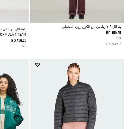
بنطال Y-3 رياضي من الكوردروي المخملي
ال
BD 150.25
FORMULA 1 TEAM
Selected
Y-3
BD 150.25
2 Colours
Y-3