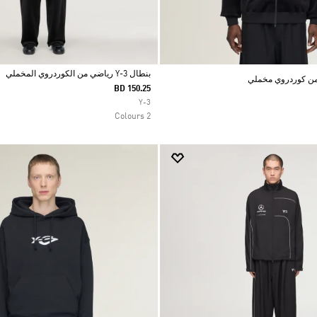
بنطال Y-3 رياضي من الكوردروي المخملي
BD 150.25
Selected
Y-3
2 Colours