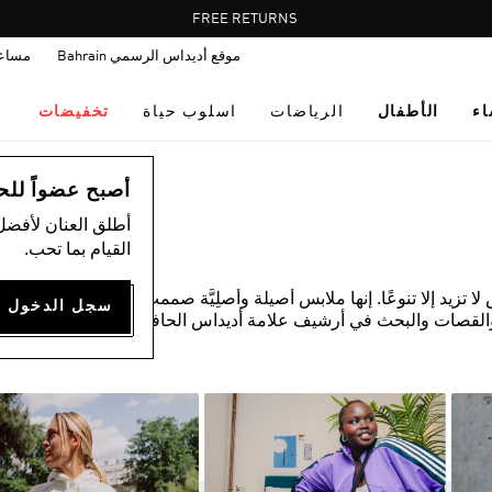
Pause
FREE RETURNS
promotion
موقع أديداس الرسمي Bahrain
مساع
rotation
اء
الأطفال
الرياضات
اسلوب حياة
تخفيضات
أصبح عضواً للحصول
أطلق العنان لأفضل
القيام بما تحب.
زيد إلا تنوعًا. إنها ملابس أصيلة وأصلِيَّة صممت لكيلا يقلدها أي
القصات والبحث في أرشيف علامة أديداس الحافل. المواد