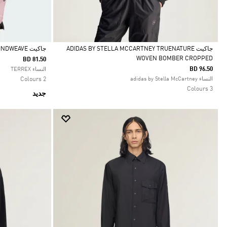
جاكيت ADIDAS BY STELLA MCCARTNEY TRUENATURE
جاكيت TERREX XPERIOR CLIMA365 LIGHT WINDWEAVE
WOVEN BOMBER CROPPED
BD 81.50
Selected
Selected
BD 96.50
النساء TERREX
النساء adidas by Stella McCartney
2 Colours
3 Colours
جديد