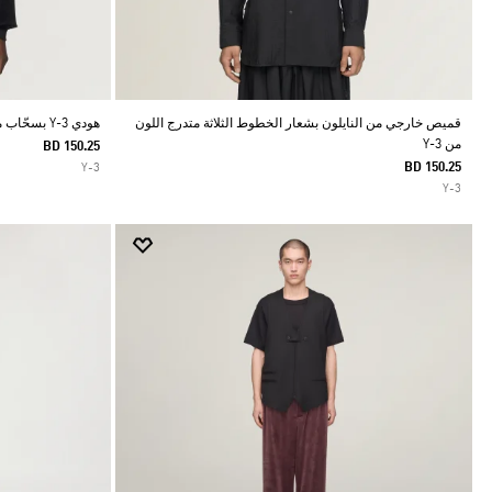
قميص خارجي من النايلون بشعار الخطوط الثلاثة متدرج اللون
هودي Y-3 بسحّاب من كوردروي مخملي
من Y-3
BD 150.25
BD 150.25
Y-3
Y-3