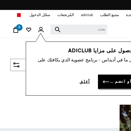
ا
دة
متتبع الطلب
adiclub
المُرتجعات
سجّل الدخول
0
 على مزايا ADICLUB
 ما في أديداس - برنامج عضوية الذي يكافئك على
فلتر و صنف
سجل الدخول أو انضم الآن
أغلق