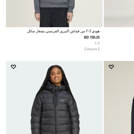
هودي Y-3 من قماش التيري الفرنسي بشعار سائل
BD 150.25
Selected
Y-3
2 Colours