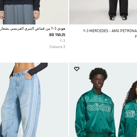
هودي Y-3 من قماش التيري الفرنسي بشعار سائل
بنطال الرياضي Y-3 MERCEDES - AMG PETRONAS
BD 150.25
Selected
Y-3
2 Colours