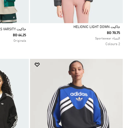
جاكيت HELIONIC LIGHT DOWN
جاكيت ORIGINALS VARSITY
BD 70.75
BD 64.25
Selected
النساء Sportswear
Originals
2 Colours