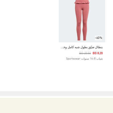
-60%
ب
نطال ضيّق بطول شبه كامل وخصر مرتفع YOGA AEROREADY
Price Reduced From
To
BD 20.50
BD 8.20
شباب 8-16 سنوات Sportswear