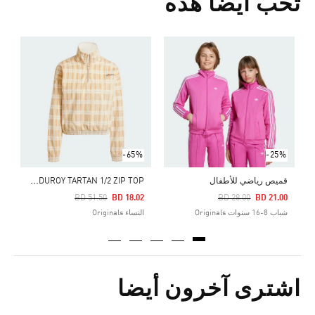
تحب أيضا هذه
ج
0
ش
-65%
-25%
C
ORDUROY TARTAN 1/2 ZIP TOP
قميص رياضي للأطفال
Price Reduced From
To
Price Reduced From
To
BD 51.50
BD 18.02
BD 28.00
BD 21.00
شباب 8-16 سنوات Originals
النساء Originals
اشترى آخرون أيضا