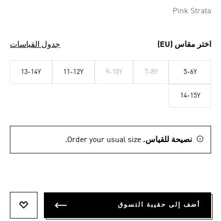
Pink Strata
اختر مقاس (EU)
جدول القياسات
13-14Y
11-12Y
9-10Y
7-8Y
5-6Y
14-15Y
نصيحة للقياس.
Order your usual size.
أضف إلى حقيبة التسوق
أضف إلى