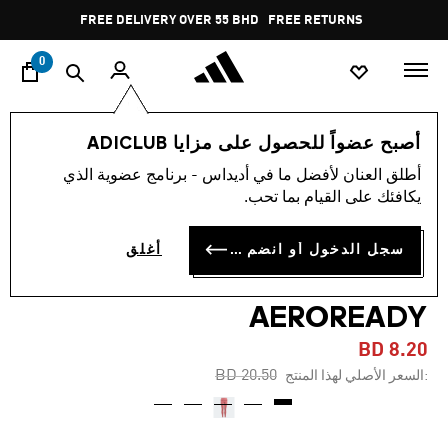
ا
Pause
FREE DELIVERY OVER 55 BHD
FREE RETURNS
promotion
rotation
0
الأطفال
الملابس
أصبح عضواً للحصول على مزايا ADICLUB
أطلق العنان لأفضل ما في أديداس - برنامج عضوية الذي
-60%
يكافئك على القيام بما تحب.
بنطال ضيّق بطول شبه كامل
سجل الدخول أو انضم الآن
أغلق
وخصر مرتفع YOGA
AEROREADY
BD 8.20
Price reduced from
to
BD 20.50
:السعر الأصلي لهذا المنتج