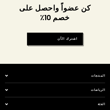
كن عضواً واحصل على
خصم 10٪
اشترك الآن
المنتجات
الرياضات
الفئة