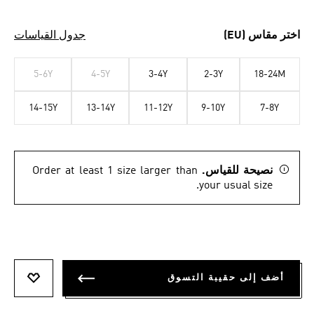
اختر مقاس (EU)
جدول القياسات
5-6Y
4-5Y
3-4Y
2-3Y
18-24M
14-15Y
13-14Y
11-12Y
9-10Y
7-8Y
نصيحة للقياس.
Order at least 1 size larger than
your usual size.
أضف إلى حقيبة التسوق
أضف إلى