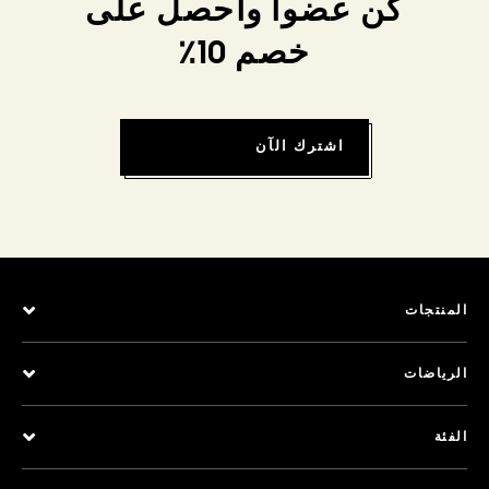
كن عضواً واحصل على
خصم 10٪
اشترك الآن
المنتجات
الرياضات
الفئة