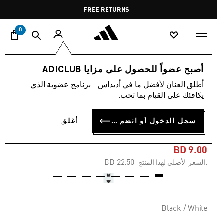
ا
Pause
FREE RETURNS
promotion
rotation
0
الأطفال
الملابس
أصبح عضواً للحصول على مزايا ADICLUB
أطلق العنان لأفضل ما في أديداس - برنامج عضوية الذي
-60%
يكافئك على القيام بما تحب.
بدلة سباحة ORIGINALS
سجل الدخول أو انضم الآن
أغلق
ADICOLOR 3-STRIPES
BD 9.00
Price reduced from
to
BD 22.50
:السعر الأصلي لهذا المنتج
Black / White