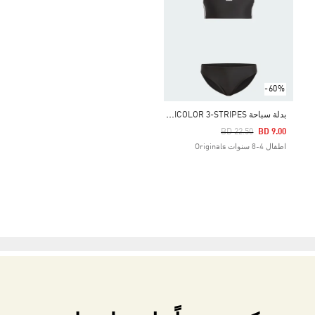
-60%
ب
دلة سباحة ORIGINALS ADICOLOR 3-STRIPES
Price Reduced From
To
BD 22.50
BD 9.00
اطفال 4-8 سنوات Originals