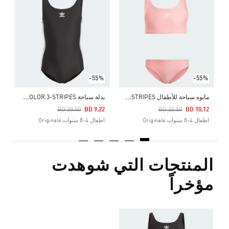
Price Reduced From
To
0
ا
-55%
-55%
م
ايوه سباحة للأطفال ORIGINALS ADICOLOR 3-STRIPES
ب
دلة سباحة ORIGINALS ADICOLOR 3-STRIPES
Price Reduced From
To
Price Reduced From
To
BD 20.50
BD 9.22
BD 22.50
BD 10.12
اطفال 4-8 سنوات Originals
اطفال 4-8 سنوات Originals
المنتجات التي شوهدت
مؤخراً