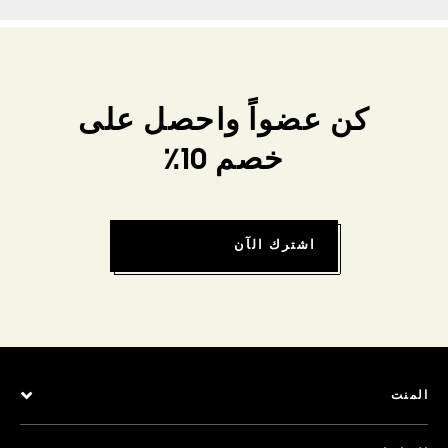
كن عضواً واحصل على
خصم 10٪
اشترك الآن
المنت