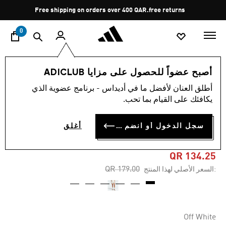
ا
Pause
Free shipping on orders over 400 QAR.
free returns
promotion
rotation
0
النساء
الملابس
أصبح عضواً للحصول على مزايا ADICLUB
أطلق العنان لأفضل ما في أديداس - برنامج عضوية الذي
4.0
(2)
-25%
متوسط
يكافئك على القيام بما تحب.
قيمة
التقييم
ESSENTIALS شورت واسع
هو
سجل الدخول أو انضم الآن
أغلق
4.0
الأضلاع المصمم لفصل الشتاء
من
5
نجوم.
QR 134.25
Read
Price reduced from
to
QR 179.00
:السعر الأصلي لهذا المنتج
2
Reviews.
رابط
نفس
الصفحة.
Off White