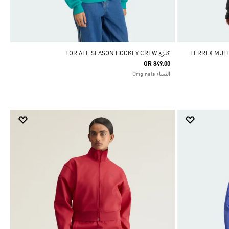
TERREX MULTI ES
كنزة FOR ALL SEASON HOCKEY CREW
QR 849.00
النساء Originals