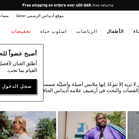
Pause
Free shipping on orders over 400 QAR.
free returns
promotion
موقع أديداس الرسمي Qatar
مساع
rotation
اء
الأطفال
الرياضات
اسلوب حياة
تخفيضات
أصبح عضواً للحصول
أطلق العنان لأفضل
القيام بما تحب.
زيد إلا تنوعًا. إنها ملابس أصيلة وأصلِيَّة صممت لكيلا يقلدها أي
القصات والبحث في أرشيف علامة أديداس الحافل. المواد