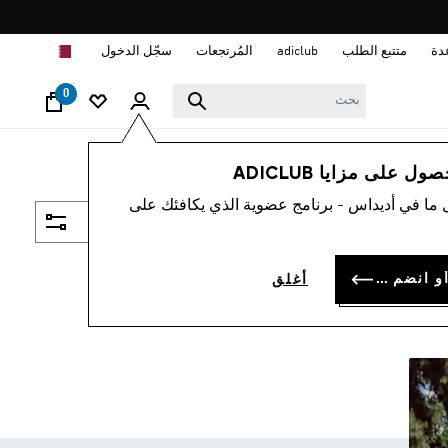
ا
دة
متتبع الطلب
adiclub
المُرتجعات
سجّل الدخول
0
 على مزايا ADICLUB
 ما في أديداس - برنامج عضوية الذي يكافئك على
فلتر و صنف
سجل الدخول أو انضم الآن
أغلق