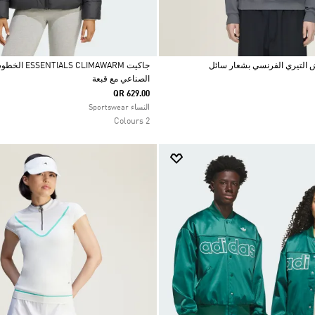
جاكيت LIMAWARM
الصناعي مع قبعة
Selected
QR 629.00
النساء Sportswear
2 Colours