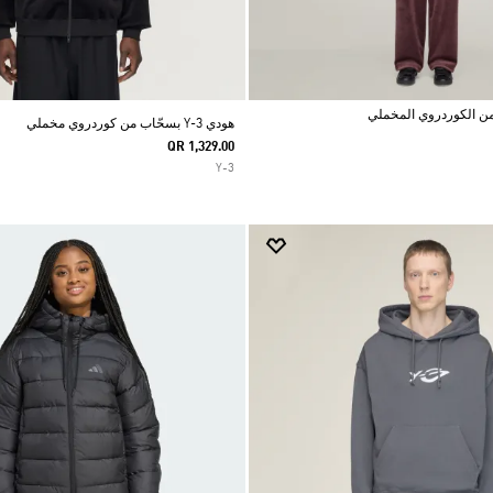
هودي Y-3 بسحّاب من كوردروي مخملي
QR 1,329.00
Y-3