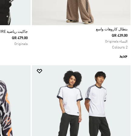
بنطال كاروهات واسع
جاكيت رياضية SKATEBOARDING VINTAGE SUPERFIRE
QR 439.00
QR 479.00
Selected
النساء Originals
Originals
2 Colours
جديد