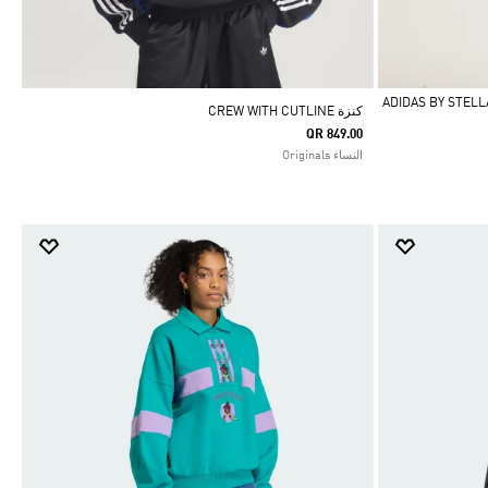
ADIDAS BY STELLA M
كنزة CREW WITH CUTLINE
QR 849.00
النساء Originals