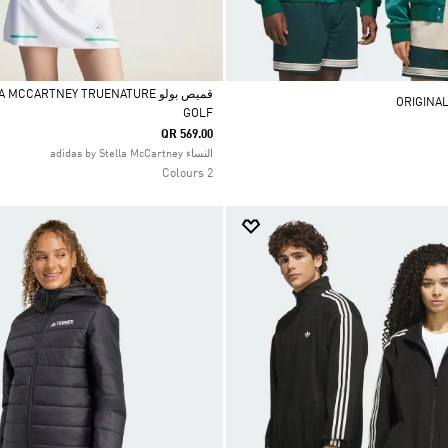
قميص بولو CCARTNEY TRUENATURE
GOLF
Selected
QR 569.00
النساء adidas by Stella McCartney
2 Colours