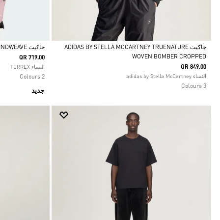
جاكيت ADIDAS BY STELLA MCCARTNEY TRUENATURE
جاكيت TERREX XPERIOR CLIMA365 LIGHT WINDWEAVE
WOVEN BOMBER CROPPED
QR 719.00
Selected
Selected
QR 849.00
النساء TERREX
النساء adidas by Stella McCartney
2 Colours
3 Colours
جديد