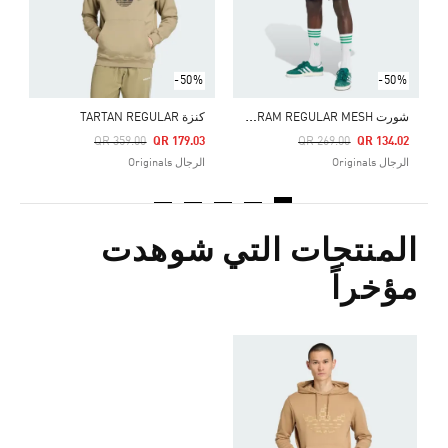
-50%
-50%
ش
ورت MONOGRAM REGULAR MESH
كنزة TARTAN REGULAR
Price Reduced From
To
Price Reduced From
To
QR 359.00
QR 179.03
QR 269.00
QR 134.02
الرجال Originals
الرجال Originals
المنتجات التي شوهدت
مؤخراً