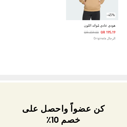
-45%
هودي عادي مُوحّد اللون
Price Reduced From
To
QR 359.00
QR 195.19
الرجال Originals
كن عضواً واحصل على
خصم 10٪