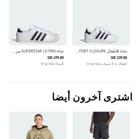
ح
ذاء للأطفال SUPERSTAR II COMFORT CLOSURE
ح
ذاء SUPERSTAR LO PRO من أديداس أوريجينالز
QR 499.00
QR 339.00
اطفال 4-8 سنوات Originals
النساء Originals
اشترى آخرون أيضا
Price Reduced From
To
9
ا