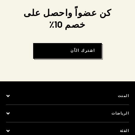
كن عضواً واحصل على
خصم 10٪
اشترك الآن
المنت
الرياضات
الفئة