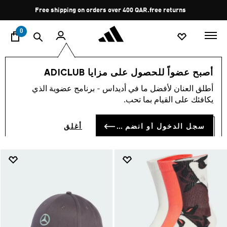
ا
Pause
Free shipping on orders over 400 QAR.
free returns
promotion
rotation
0
الرياضات
رياضات أخرى
رياضة
إكسسوارات
أصبح عضواً للحصول على مزايا ADICLUB
إكسسوارات
أطلق العنان لأفضل ما في أديداس - برنامج عضوية الذي
(9)
يكافئك على القيام بما تحب.
فلتر و صنف
صور كبيرة
سجل الدخول أو انضم الآن
أغلق