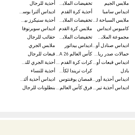
ملابس الجيم
تخفيضات الملابس للأطفال
أحذية للرجال
اديداس سامبا
أحذية كرة القدم
اديداس ألترا بوست
ملابس السباحة للرجال
تخفيضات الملابس الرياضية
أحذية سنيكرز بيضاء للرجال
كامبوس اديداس
ملابس كرة القدم
اديداس سوبرنوفا
مجموعة الملابس الرياضية
تخفيضات الملابس للرجال
حقائب للرجال
اديداس صنادل أورجينال للنساء
اديداس بيداتور
ملابس الجري
حمالات صدر رياضية
كأس العالم FIFA 26™
قبعات للرجال
اديداس قبعات أورجينال للرجال
كرات كرة القدم للرجال
أحذية الجري للنساء
بادل
كرات تريندا لكأس العالم FIFA 26™
أحذية للنساء
اديداس أحذية أورجينال للرجال
قمصان يوفنتوس
اديداس أحذية ألترا بوست للرجال
اديداس أحذية تيريكس
فرق كأس العالم FIFA 26™
بنطلونات للرجال