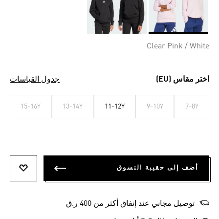
Selected
Clear Pink / White
اختر مقاس (EU)
جدول القياسات
15-16Y
13-14Y
11-12Y
9-10Y
7-8Y
أضف إلى حقيبة التسوق
أضف إلى
توصيل مجاني عند إنفاق أكثر من 400 ر.ق