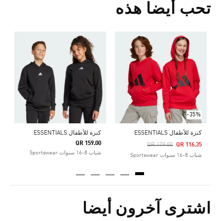
تحب أيضا هذه
Price Reduced From
To
5
ش
-35%
كنزة للأطفال ESSENTIALS
كنزة للأطفال ESSENTIALS
QR 159.00
Pri
QR 179.00
QR 116.35
شباب 8-16 سنوات Sportswear
شباب 8-16 سنوات Sportswear
اشترى آخرون أيضا