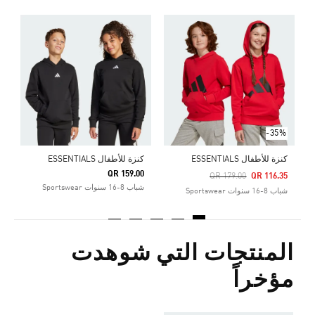
Price Reduced From
To
5
ش
-35%
كنزة للأطفال ESSENTIALS
كنزة للأطفال ESSENTIALS
QR 159.00
Price Reduced From
To
QR 179.00
QR 116.35
شباب 8-16 سنوات Sportswear
شباب 8-16 سنوات Sportswear
المنتجات التي شوهدت
مؤخراً