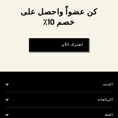
كن عضواً واحصل على
خصم 10٪
اشترك الآن
المنت
الرياضات
الفئة