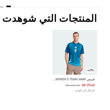
المنتجات التي شوهدت م
-40%
ق
ميص SWEDEN 25 (WOMEN'S TEAM) AWAY
Price Reduced From
To
QR 459.00
QR 275.40
الرجال كرة القدم