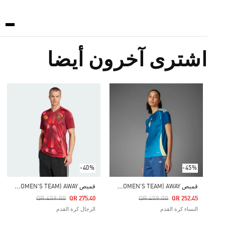
اشترى آخرون أيضا
-40%
-45%
ق
ميص SWEDEN 25 (WOMEN'S TEAM) AWAY
ق
ميص GERMANY 25 (WOMEN'S TEAM) AWAY
Price Reduced From
To
Price Reduced From
To
QR 459.00
QR 459.00
QR 275.40
QR 252.45
النساء كرة القدم
الرجال كرة القدم