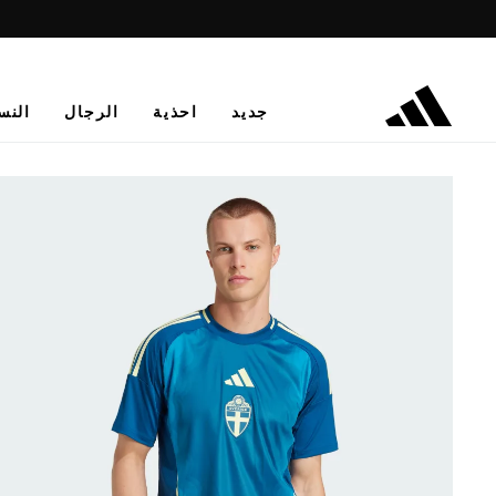
جديد
احذية
الرجال
النس