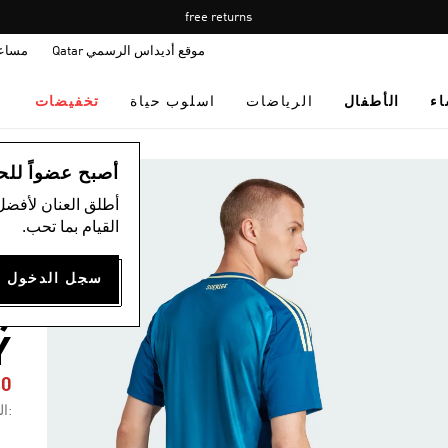
Pause
Free shipping on orders over 400 QAR.
free returns
promotion
موقع أديداس الرسمي Qatar
مساع
rotation
اء
الأطفال
الرياضات
اسلوب حياة
تخفيضات
ال
أصبح عضواً للحصول
أطلق العنان لأفضل
القيام بما تحب.
)
Y
40
:ال