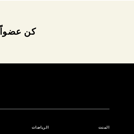
كن عضواً 
المنت
الرياضات