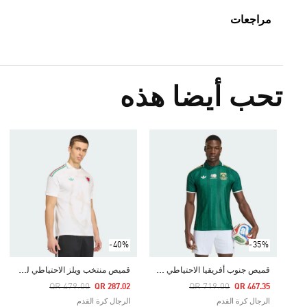
مراجعات
تحب أيضا هذه
-40%
-35%
ق
ميص جنوب أفريقيا الاحتياطي الأصلي لعام 2026
ق
ميص منتخب ويلز الاحتياطي لعام 2026
Price Reduced From
To
Price Reduced From
To
QR 479.00
QR 719.00
QR 287.02
QR 467.35
الرجال كرة القدم
الرجال كرة القدم