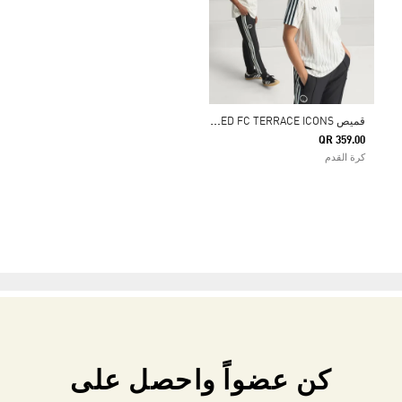
ق
ميص NEWCASTLE UNITED FC TERRACE ICONS (للجنسين)
QR 359.00
كرة القدم
كن عضواً واحصل على