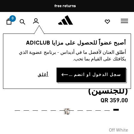
ا
Pause
free returns
promotion
rotation
0
الرياضات
كرة القدم
الملابس
أصبح عضواً للحصول على مزايا ADICLUB
أطلق العنان لأفضل ما في أديداس - برنامج عضوية الذي
4.9
(57)
متوسط
يكافئك على القيام بما تحب.
قيمة
قميص NEWCASTLE UNITED
التقييم
هو
4.9
سجل الدخول أو انضم الآن
أغلق
FC TERRACE ICONS
من
5
(للجنسين)
نجوم.
Read
57
QR 359.00
Reviews.
رابط
نفس
الصفحة.
Off White