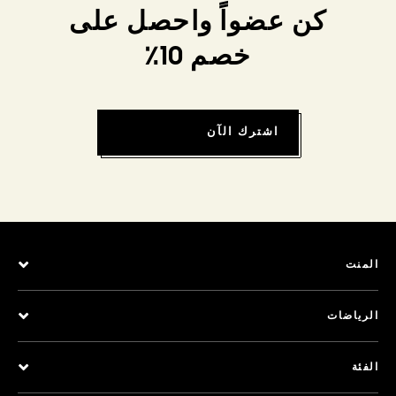
كن عضواً واحصل على
خصم 10٪
اشترك الآن
المنت
الرياضات
الفئة