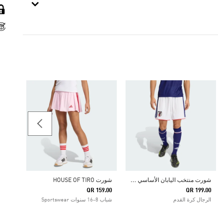
89.00
شباب 8-16 سنوات كرة القد
ش
ورت منتخب اليابان الأساسي لعام 2026
شورت HOUSE OF TIRO
QR 159.00
QR 199.00
الرجال كرة القدم
شباب 8-16 سنوات Sportswear