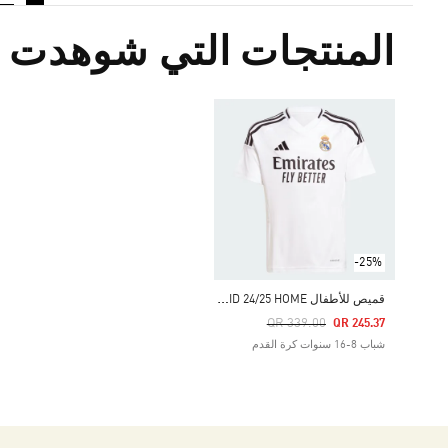
المنتجات التي شوهدت م
-25%
ق
ميص للأطفال REAL MADRID 24/25 HOME
Price Reduced From
To
QR 339.00
QR 245.37
شباب 8-16 سنوات كرة القدم