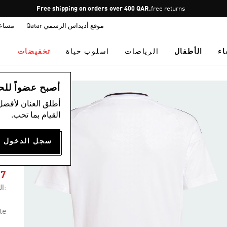
Pause
Free shipping on orders over 400 QAR.
free returns
promotion
موقع أديداس الرسمي Qatar
مساع
rotation
اء
الأطفال
الرياضات
اسلوب حياة
تخفيضات
ال
أصبح عضواً للحصول
أطلق العنان لأفضل
القيام بما تحب.
E
37
:ال
te