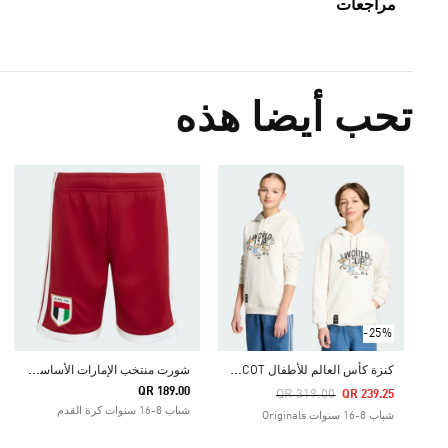
مراجعات
تحب أيضا هذه
-25%
ك
نزة كأس العالم للأطفال FIFA 26™ MASCOT
ش
ورت منتخب الإمارات الأساسي لعام 2026 للأطفال
QR 189.00
Price Reduced From
To
QR 319.00
QR 239.25
شباب 8-16 سنوات كرة القدم
شباب 8-16 سنوات Originals