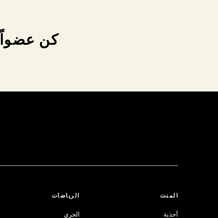
كن عضواً 
المنت
الرياضات
أحذية
الجري