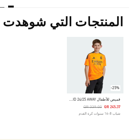
المنتجات التي شوهدت م
-25%
ق
ميص للأطفال REAL MADRID 24/25 AWAY
Price Reduced From
To
QR 339.00
QR 245.37
شباب 8-16 سنوات كرة القدم