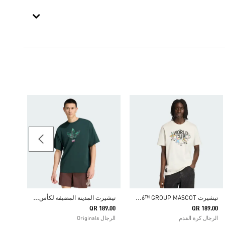
-25%
Price Reduced From
To
41.75
الرجال
ت
يشيرت FIFA WORLD CUP 26™ GROUP MASCOT
ت
يشيرت المدينة المضيفة لكأس العالم ™26 FIFA MEXICO CITY
QR 189.00
QR 189.00
الرجال كرة القدم
الرجال Originals