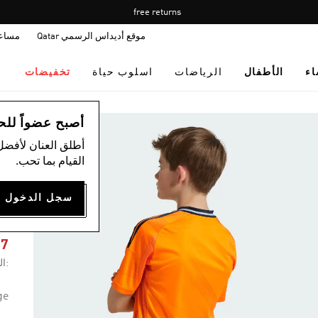
Pause
free returns
promotion
موقع أديداس الرسمي Qatar
مساع
rotation
اء
الأطفال
الرياضات
اسلوب حياة
تخفيضات
ال
أصبح عضواً للحصول
أطلق العنان لأفضل
القيام بما تحب.
Y
37
:ال
ge