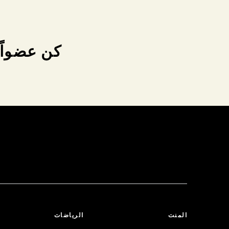
كن عضواً 
المنت
الرياضات