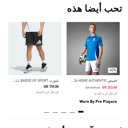
تحب أيضا هذه
Price Reduced From
To
0
ا
-60%
ق
ميص ITALY 2024 HOME AUTHENTIC
ش
ورت ADIDAS BASKETBALL BADGE OF SPORT
QR 159.00
Price Reduced From
To
QR 659.00
QR 263.60
الرجال كرة السلة
الرجال كرة القدم
Worn By Pro Players