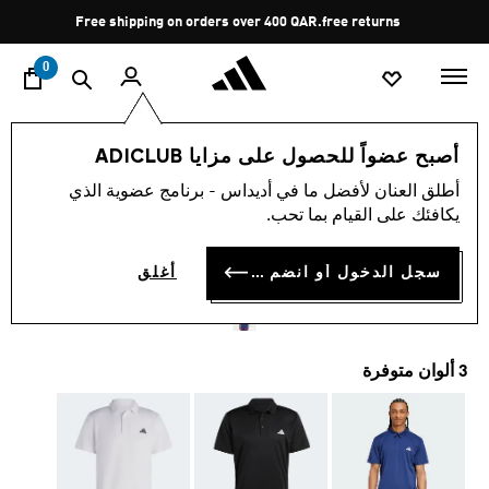
ا
Pause
Free shipping on orders over 400 QAR.
free returns
promotion
rotation
0
الرجال
الملابس
أصبح عضواً للحصول على مزايا ADICLUB
أطلق العنان لأفضل ما في أديداس - برنامج عضوية الذي
4.0
(1)
متوسط
يكافئك على القيام بما تحب.
قيمة
قميص بولو TENNIS FAB
التقييم
هو
4.0
سجل الدخول أو انضم الآن
أغلق
QR 139.00
من
5
نجوم.
Read
a
3 ألوان متوفرة
Review.
رابط
نفس
الصفحة.