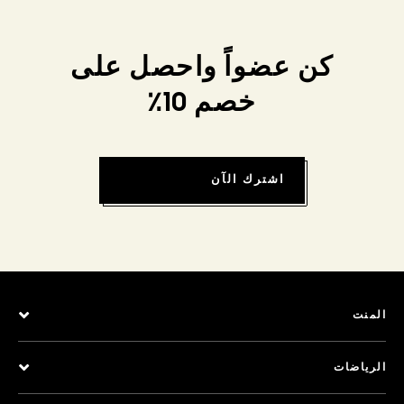
كن عضواً واحصل على
خصم 10٪
اشترك الآن
المنت
الرياضات