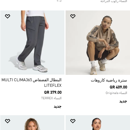
Y-3
النساء ركوب الدراجة
البنطال الفضفاض MULTI CLIMA365
سترة رياضية كاروهات
LITEFLEX
QR 409.00
QR 379.00
النساء Originals
النساء TERREX
جديد
جديد