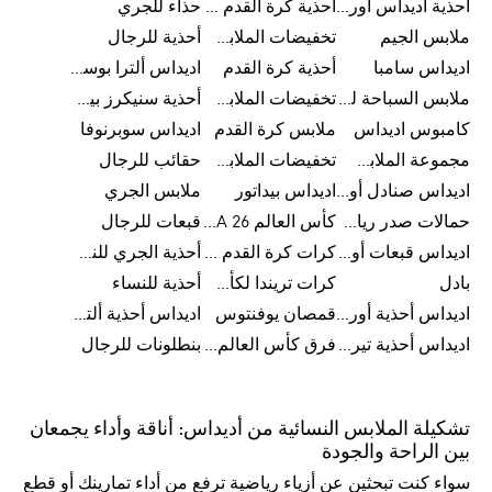
أحذية اديداس أورجينال للنساء
أحذية كرة القدم للرجال
حذاء للجري
ملابس الجيم
تخفيضات الملابس للأطفال
أحذية للرجال
اديداس سامبا
أحذية كرة القدم
اديداس ألترا بوست
ملابس السباحة للرجال
تخفيضات الملابس الرياضية
أحذية سنيكرز بيضاء للرجال
كامبوس اديداس
ملابس كرة القدم
اديداس سوبرنوفا
مجموعة الملابس الرياضية
تخفيضات الملابس للرجال
حقائب للرجال
اديداس صنادل أورجينال للنساء
اديداس بيداتور
ملابس الجري
حمالات صدر رياضية
كأس العالم FIFA 26™
قبعات للرجال
اديداس قبعات أورجينال للرجال
كرات كرة القدم للرجال
أحذية الجري للنساء
بادل
كرات تريندا لكأس العالم FIFA 26™
أحذية للنساء
اديداس أحذية أورجينال للرجال
قمصان يوفنتوس
اديداس أحذية ألترا بوست للرجال
اديداس أحذية تيريكس
فرق كأس العالم FIFA 26™
بنطلونات للرجال
تشكيلة الملابس النسائية من أديداس: أناقة وأداء يجمعان
بين الراحة والجودة
سواء كنت تبحثين عن أزياء رياضية ترفع من أداء تمارينك أو قطع