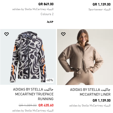
QR 849.00
QR 1,139.00
النساء adidas by Stella McCartney
النساء Sportswear
2 Colours
جديد
-60%
جاكيت ADIDAS BY STELLA
جاكيت ADIDAS BY STELLA
MCCARTNEY TRUEPACE
MCCARTNEY LINER
RUNNING
QR 1,139.00
Price Reduced From
To
QR 1,089.00
QR 435.60
النساء adidas by Stella McCartney
النساء adidas by Stella McCartney