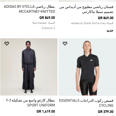
بنطال رياضي ADIDAS BY STELLA
فستان رياضي مطبوع من أديداس من
MCCARTNEY KNITTED
تصميم ستيلا ماكارتني
QR 849.00
QR 849.00
النساء Sportswear
النساء adidas by Stella McCartney
2 Colours
جديد
بنطال كارغو واسع من تشكيلة Y-3
قميص ركوب الدراجات ESSENTIALS
SPORT UNIFORM
CYCLING
QR 1,419.00
QR 379.00