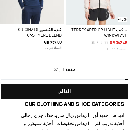
-45%
كنزة الكشمير ORIGINALS
جاكيت TERREX XPERIOR LIGHT
CASHMERE BLEND
WINDWEAVE
QR 759.00
Price Reduced From
To
QR 659.00
QR 362.45
النساء غولف
النساء TERREX
صفحة
1 ل 52
التالي
OUR CLOTHING AND SHOE CATEGORIES
اديداس أحذية أورجينالز
اديداس ريال مدريد
حذاء جري رجالي
أحذية تدريب للرجال
اديداس تخفيضات
أحذية سنيكرز بيضاء للرجال