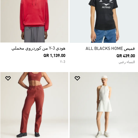
هودي Y-3 من كوردروي مخملي
قميص ALL BLACKS HOME
QR 1,139.00
QR 439.00
Y-3
النساء رغبي