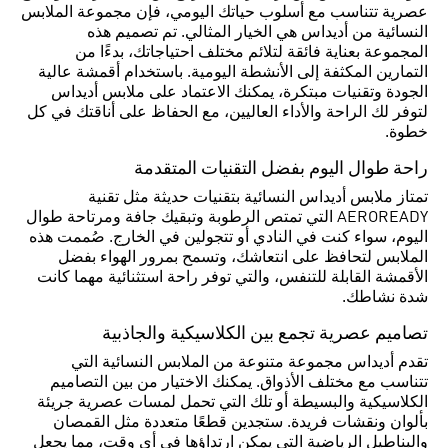
عصرية تتناسب مع أسلوب حياتك اليومي، فإن مجموعة الملابس
النسائية من أديداس هي الخيار المثالي. تم تصميم هذه
المجموعة بعناية فائقة لتلائم مختلف احتياجاتك، بدءًا من
التمارين المكثفة إلى الأنشطة اليومية. باستخدام أقمشة عالية
الجودة وتقنيات مبتكرة، يمكنك الاعتماد على ملابس أديداس
لتوفر لك الراحة والأداء العاليين، مع الحفاظ على أناقتك في كل
خطوة.
راحة طوال اليوم بفضل التقنيات المتقدمة
تمتاز ملابس أديداس النسائية بتقنيات حديثة مثل تقنية
AEROREADY التي تمتص الرطوبة وتبقيك جافة ومرتاحة طوال
اليوم، سواء كنت في النادي أو تتجولين في الخارج. صُممت هذه
الملابس لتحافظ على انتعاشك، وتسمح بمرور الهواء بفضل
الأقمشة القابلة للتنفس، والتي توفر راحة استثنائية مهما كانت
شدة نشاطك.
تصاميم عصرية تجمع بين الكلاسيكية والجاذبية
تقدم أديداس مجموعة متنوعة من الملابس النسائية التي
تتناسب مع مختلف الأذواق. يمكنك الاختيار من بين التصاميم
الكلاسيكية والبسيطة أو تلك التي تحمل لمسات عصرية جريئة
بألوان ونقشات فريدة. ستجدين قطعًا متعددة مثل القمصان
والبناطيل الرياضية التي يمكن ارتداؤها في أي وقت، مما يجعل