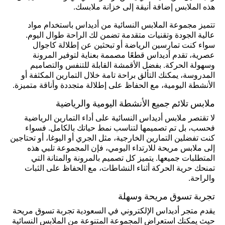
هذه الملابس إضافة أنيقة إلى خزانة ملابسك.
تتميز مجموعة الملابس النسائية من أديداس باستخدام مواد
عالية الجودة وتقنيات متقدمة تضمن لك الراحة طوال اليوم.
سواء كنت تمارسين الرياضة أو تبحثين عن إطلالة كاجوال
عصرية، تقدم أديداس قطعًا مصممة بعناية لتوفير المرونة
وسهولة الحركة. بفضل الأقمشة القابلة للتنفس والتصاميم
المدروسة، يمكنك التألق براحة تامة خلال التمارين المكثفة أو
الأنشطة اليومية، مع الحفاظ على إطلالة متجددة وأناقة متميزة.
ملابس تلائم جميع الأنشطة اليومية والرياضية
لا تقتصر ملابس أديداس النسائية على أداء التمارين الرياضية
فحسب، بل تم تصميمها لتناسب نمط حياتك بالكامل. فسواء
كنت تفضلين التمارين الخارجية، مثل الجري أو اليوغا، أو تحتاجين
إلى ملابس مريحة للارتداء اليومي، فإن المجموعة تلبي هذه
المتطلبات جميعها. يتميز كل تصميم بالمرونة والمتانة التي
تمنحك حرية الحركة أثناء النشاطات، مع الحفاظ على الثبات
والراحة.
تجربة تسوق مريحة وسهلة
يقدم متجر أديداس الإلكتروني في السعودية تجربة تسوق مريحة
حيث يمكنك استعراض المجموعة المتنوعة من الملابس النسائية