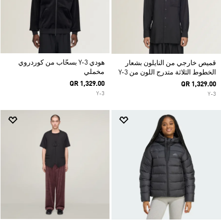
هودي Y-3 بسحّاب من كوردروي
قميص خارجي من النايلون بشعار
مخملي
الخطوط الثلاثة متدرج اللون من Y-3
QR 1,329.00
QR 1,329.00
Y-3
Y-3