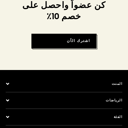
كن عضواً واحصل على
خصم 10٪
اشترك الآن
المنت
الرياضات
الفئة