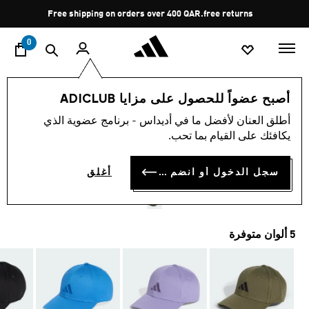
ا
Pause
Free shipping on orders over 400 QAR.
free returns
promotion
rotation
0
أسلوب الحياة
إكسسوارات
أصبح عضواً للحصول على مزايا ADICLUB
أطلق العنان لأفضل ما في أديداس - برنامج عضوية الذي
4.8
(59)
متوسط
يكافئك على القيام بما تحب.
قيمة
قبعة بيسبول NEW LOGO
التقييم
هو
4.8
سجل الدخول أو انضم الآن
أغلق
QR 89.00
من
5
نجوم.
Read
59
5 ألوان متوفرة
Reviews.
رابط
نفس
الصفحة.