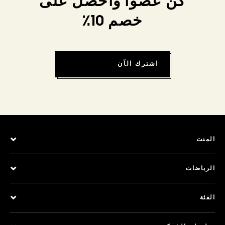
كن عضواً واحصل على
خصم 10٪
اشترك الآن
المنت
الرياضات
الفئة