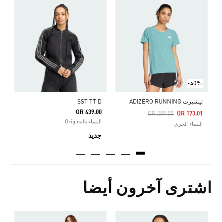
ت
Price Reduced From
To
0
ا
-40%
تيشيرت ADIZERO RUNNING
SST TT D
QR 439.00
Price Reduced From
To
QR 289.00
QR 173.01
النساء Originals
النساء الجري
جديد
اشترى آخرون أيضا