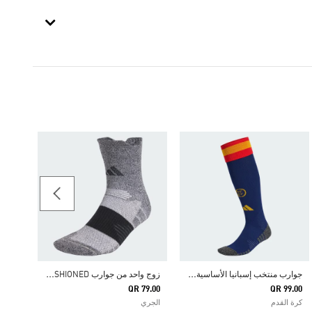
59.00
الرجال & Training
ج
وارب منتخب إسبانيا الأساسية لعام 2026
ز
وج واحد من جوارب RUNXCUSHIONED
QR 79.00
QR 99.00
كرة القدم
الجري