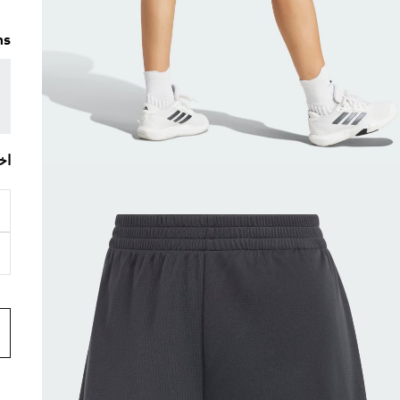
ms
اخ