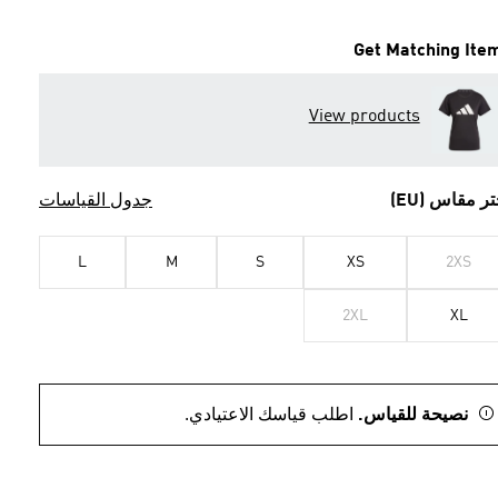
Get Matching Ite
View products
تر مقاس (EU)
جدول القياسات
L
M
S
XS
2XS
2XL
XL
نصيحة للقياس.
اطلب قياسك الاعتيادي.