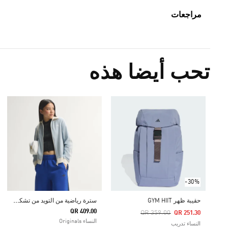
مراجعات
تحب أيضا هذه
-30%
س
ترة رياضية من التويد من تشكيلة أوريجينالز
حقيبة ظهر GYM HIIT
QR 409.00
Price Reduced From
To
QR 359.00
QR 251.30
النساء Originals
النساء تدريب