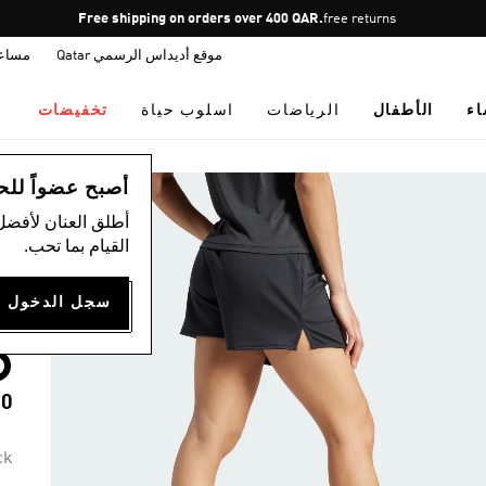
Pause
Free shipping on orders over 400 QAR.
free returns
promotion
موقع أديداس الرسمي Qatar
مساع
rotation
اء
الأطفال
الرياضات
اسلوب حياة
تخفيضات
ال
أصبح عضواً للحصول
أطلق العنان لأفضل
)
القيام بما تحب.
G
O
00
ck