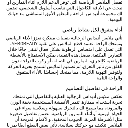
تفضل الملابس الرياضية التي توفر الدعم اللازم أثناء التمارين أو
تبحث عن الأناقة الكاجوال التي تناسب أسلوبك الشخصي، تضمن
لك مجموعة أديداس الراحة والمظهر الأنيق المتماشي مع حياتك
اليومية.
أداء متفوق لكل نشاط رياضي
تأتي ملابس أديداس الرجالية بتقنيات مبتكرة تعزز الأداء الرياضي
وتمنحك الراحة. تعتمد قطع الملابس على تقنية AEROREADY،
التي تعمل على امتصاص الرطوبة بشكل فعال لتبقى جافًا خلال
التمارين المكثفة. بفضل هذه التقنية، يمكن الاستمتاع بالأنشطة
الرياضية كالجري، التمارين في الصالة، أو ركوب الدراجة دون
القلق من تأثير التعرق. تم تصميم الملابس لتسمح بحرية الحركة
ولتوفير التهوية اللازمة، مما يمنحك إحساسًا بالأداء المتفوق
والراحة التامة.
الراحة في تفاصيل التصاميم
تعكس ملابس أديداس الرجالية العناية بالتفاصيل التي تمنحك
تجربة استخدام ممتازة. تتميز الأقمشة المستخدمة بخفة الوزن
والمرونة، مما يسمح لك بالتحرك بسهولة وسلاسة سواء في
الحياة اليومية أو أثناء التمارين الرياضية. تضمن تفاصيل صغيرة
مثل الأشرطة المرنة، الجيوب المخفية، والأكمام المريحة أن
الملابس تتكيف مع حركتك بسلاسة. تأتي بعض القطع أيضًا بمزايا