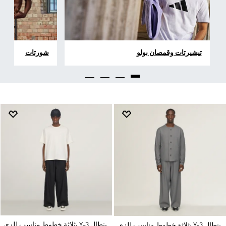
تيشيرتات وقمصان بولو
شورتات
بنطال Y-3 بثلاثة خطوط مناسب للزي
بنطال Y-3 بثلاثة خطوط مناسب للزي