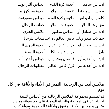
اديداس سامبا
أحذية كرة القدم
اديداس ألترا بوست
ملابس السباحة للرجال
تخفيضات الملابس الرياضية
أحذية سنيكرز بيضاء للرجال
كامبوس اديداس
ملابس كرة القدم
اديداس سوبرنوفا
مجموعة الملابس الرياضية
تخفيضات الملابس للرجال
حقائب للرجال
اديداس صنادل أورجينال للنساء
اديداس بيداتور
ملابس الجري
حمالات صدر رياضية
كأس العالم FIFA 26™
قبعات للرجال
اديداس قبعات أورجينال للرجال
كرات كرة القدم للرجال
أحذية الجري للنساء
بادل
كرات تريندا لكأس العالم FIFA 26™
أحذية للنساء
اديداس أحذية أورجينال للرجال
قمصان يوفنتوس
اديداس أحذية ألترا بوست للرجال
اديداس أحذية تيريكس
فرق كأس العالم FIFA 26™
بنطلونات للرجال
ملابس أديداس الرجالية: التميز في الأداء والأناقة في كل
يوم
تم تصميم مجموعة الملابس الرجالية من أديداس لتلبية
احتياجاتك في الرياضة والحياة اليومية على حد سواء، بمزيج
مثالي يجمع بين الأداء المتفوق والأناقة العصرية. سواء كنت