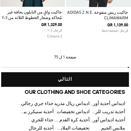
جاكيت واقٍ من النايلون بحافة غير
جاكيت ريش منفوخة ADIDAS Z.N.E.
مُحاكة وشعار الخطوط الثلاثة من Y-3
CLIMAWARM
QR 1,329.00
QR 1,139.00
الرجال Y-3
الرجال Sportswear
2 Colours
صفحة
1 ل 75
التالي
OUR CLOTHING AND SHOE CATEGORIES
اديداس أحذية أورجينالز
اديداس ريال مدريد
حذاء جري رجالي
أحذية تدريب للرجال
اديداس تخفيضات
أحذية سنيكرز بيضاء للرجال
أحذية اديداس أورجينال للنساء
أحذية كرة القدم للرجال
حذاء للجري
ملابس الجيم
تخفيضات الملابس للأطفال
أحذية للرجال