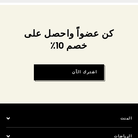
كن عضواً واحصل على
خصم 10٪
اشترك الآن
المنت
الرياضات