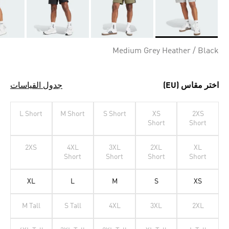
Selected
Medium Grey Heather / Black
اختر مقاس (EU)
جدول القياسات
L Short
M Short
S Short
XS
2XS
Short
Short
2XS
4XL
3XL
2XL
XL
Short
Short
Short
Short
XL
L
M
S
XS
M Tall
S Tall
4XL
3XL
2XL