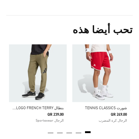
تحب أيضا هذه
ت
Price Reduced From
To
5
ا
ب
نطال ESSENTIALS BIG LOGO FRENCH TERRY
شورت TENNIS CLASSICS
QR 239.00
QR 249.00
الرجال كرة المضرب
الرجال Sportswear