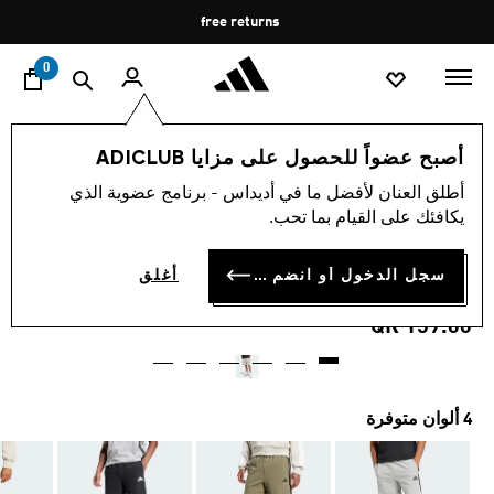
ا
Pause
free returns
promotion
rotation
0
الرجال
الملابس
أصبح عضواً للحصول على مزايا ADICLUB
أطلق العنان لأفضل ما في أديداس - برنامج عضوية الذي
4.5
(2)
متوسط
يكافئك على القيام بما تحب.
قيمة
شورت ESSENTIAL 3-STRIPES
التقييم
هو
4.5
سجل الدخول أو انضم الآن
أغلق
FRENCH TERRY
من
5
QR 159.00
نجوم.
Read
2
Reviews.
رابط
نفس
4 ألوان متوفرة
الصفحة.