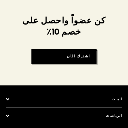
كن عضواً واحصل على
خصم 10٪
اشترك الآن
المنت
الرياضات