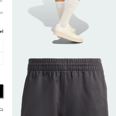
:ال
on
اخ