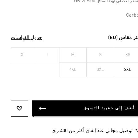
Price reduced from
to
QR 269.00
سعر الأصلي لهذا المنتج
Carb
تر مقاس (EU)
جدول القياسات
XL
L
M
S
XS
4XL
3XL
2XL
أضف إلى حقيبة التسوق
أضف إلى ل
توصيل مجاني عند إنفاق أكثر من 400 ر.ق