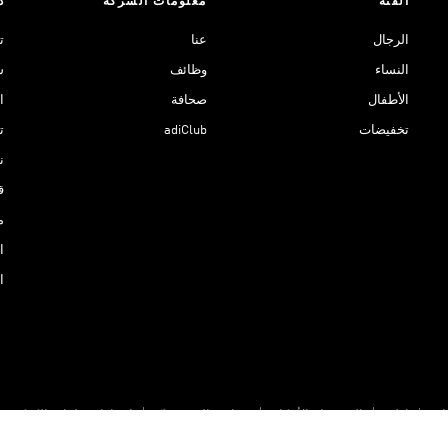
الفئة
معلومات الشركة
د
الرجال
عنا
ت
النساء
وظائف
ش
الأطفال
صحافة
ا
تخفيضات
adiClub
ت
نادي 
ق
م
ا
ا
نات
اطبع
الشروط والأحكام
سياسة الخصوصيّة
إعدادات ملفات الكوكيز