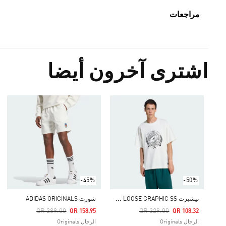
مراجعات
اشترى آخرون أيضا
-45%
-50%
ت
يشيرت ADIDAS ORIGINALS & ALL BLACKS LOOSE GRAPHIC SS
شورت ADIDAS ORIGINALS
Price Reduced From
To
Price Reduced From
To
QR 289.00
QR 229.00
QR 158.95
QR 108.32
الرجال Originals
الرجال Originals