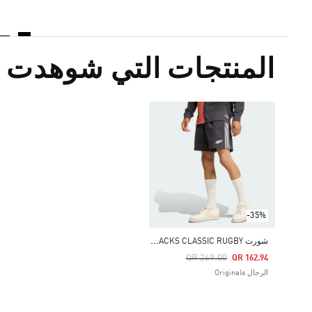
المنتجات التي شوهدت م
-35%
ش
ورت ADIDAS ORIGINALS & ALL BLACKS CLASSIC RUGBY
Price Reduced From
To
QR 269.00
QR 162.94
الرجال Originals