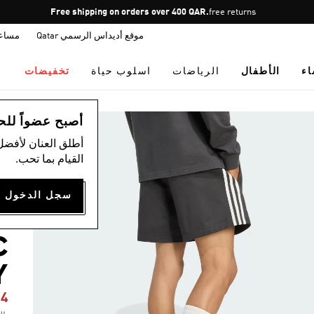
Pause
Free shipping on orders over 400 QAR.
free returns
promotion
موقع أديداس الرسمي Qatar
مساع
rotation
اء
الأطفال
الرياضات
اسلوب حياة
تخفيضات
ال
أصبح عضواً للحصول
أطلق العنان لأفضل
القيام بما تحب.
L
C
Y
94