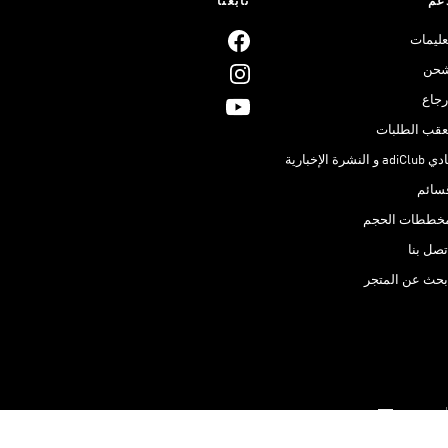
عم
تابعنا
عليمات
حن
رجاع
عقب الطلبات
adiClub و النشرة الإخبارية
سائم
خططات الحجم
تصل بنا
بحث عن المتجر
Qatar