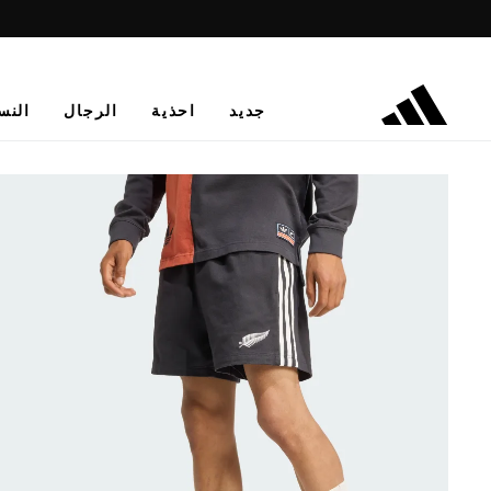
جديد
احذية
الرجال
النس