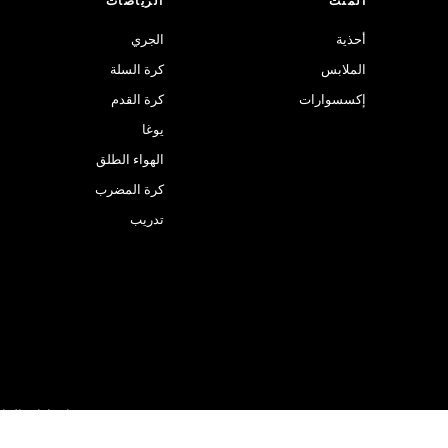
المنت
الرياضات
أحذية
الجري
الملابس
كرة السلة
إكسسوارات
كرة القدم
يوغا
الهواء الطلق
كرة المضرب
تدريب
إعدادات البيا