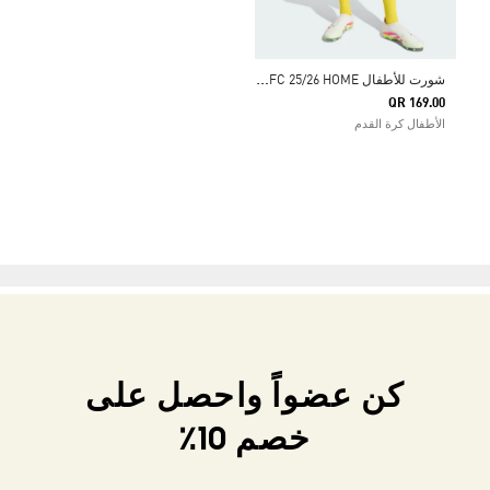
ش
ورت للأطفال ALNASSR FC 25/26 HOME
QR 169.00
الأطفال كرة القدم
كن عضواً واحصل على
خصم 10٪