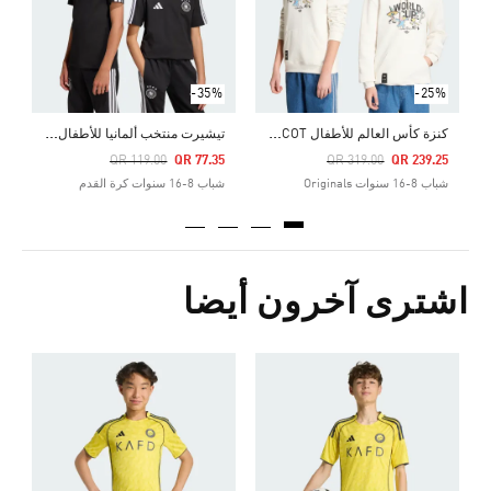
-35%
-25%
ك
نزة كأس العالم للأطفال FIFA 26™ MASCOT
ت
يشيرت منتخب ألمانيا للأطفال DNA
Price Reduced From
To
Price Reduced From
To
QR 119.00
QR 77.35
QR 319.00
QR 239.25
شباب 8-16 سنوات Originals
شباب 8-16 سنوات كرة القدم
اشترى آخرون أيضا
0
ش