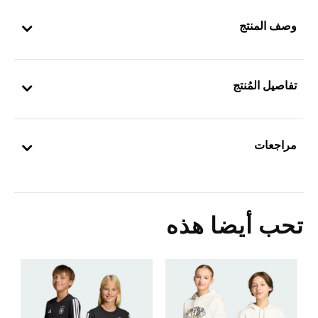
وصف المنتج
تفاصيل المُنتج
مراجعات
تحب أيضا هذه
Price Reduced From
To
0
ش