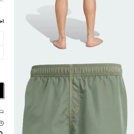
te
اخ