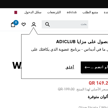
ا
دة
متتبع الطلب
adiclub
المُرتجعات
سجّل الدخول
0
رجال
الملابس
 على مزايا ADICLUB
 ما في أديداس - برنامج عضوية الذي يكافئك على
-25%
شورت سباحة WASHED
سجل الدخول أو انضم الآن
أغلق
5-INC
QR 149.
Price reduced from
to
QR 199.00
سعر الأصلي لهذا المنتج