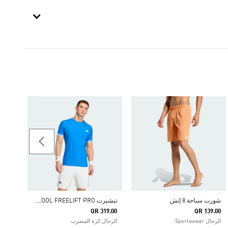
89.00
الرجا
ت
يشيرت TENNIS CLIMACOOL FREELIFT PRO
شورت سباحة 8 إنش
QR 319.00
QR 139.00
الرجال Sportswear
الرجال كرة المضرب