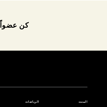
كن عضواً 
المنت
الرياضات