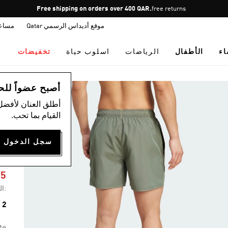
Pause
Free shipping on orders over 400 QAR.
free returns
promotion
موقع أديداس الرسمي Qatar
مساع
rotation
اء
الأطفال
الرياضات
اسلوب حياة
تخفيضات
ال
أصبح عضواً للحصول
أطلق العنان لأفضل
القيام بما تحب.
H
25
:ال
2 ألوان متوفرة