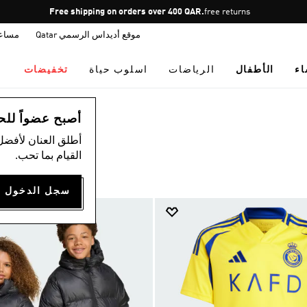
Pause
Free shipping on orders over 400 QAR.
free returns
promotion
موقع أديداس الرسمي Qatar
مساع
rotation
اء
الأطفال
الرياضات
اسلوب حياة
تخفيضات
أصبح عضواً للحصول
أطلق العنان لأفضل
القيام بما تحب.