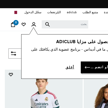
ا
دة
متتبع الطلب
adiclub
المُرتجعات
سجّل الدخول
0
 على مزايا ADICLUB
 ما في أديداس - برنامج عضوية الذي يكافئك على
فلتر و صنف
سجل الدخول أو انضم الآن
أغلق