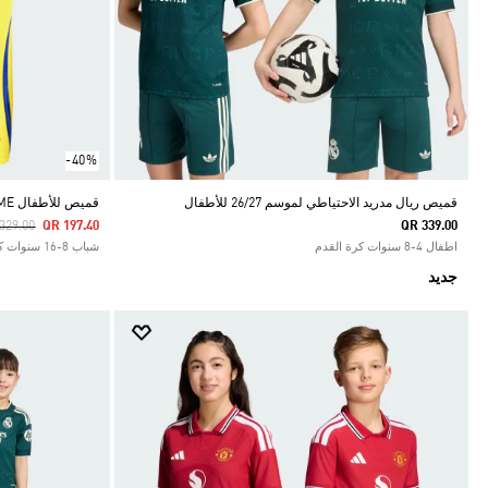
-40%
قميص ريال مدريد الاحتياطي لموسم 26/27 للأطفال
قميص للأطفال ALNASSR FC 24/25 HOME
ce Reduced From
To
329.00
QR 197.40
QR 339.00
اطفال 4-8 سنوات كرة القدم
شباب 8-16 سنوات كرة القدم
جديد