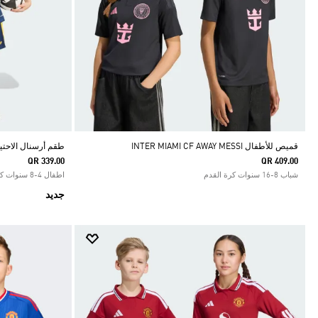
قميص للأطفال INTER MIAMI CF AWAY MESSI
طقم أرسنال الاحتياط
QR 339.00
QR 409.00
شباب 8-16 سنوات كرة القدم
اطفال 4-8 سنوات كرة القدم
جديد