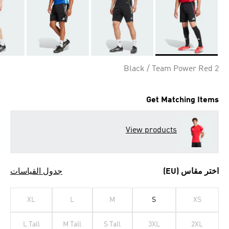
Selected
Black / Team Power Red 2
Get Matching Items
View products
اختر مقاس (EU)
جدول القياسات
XL
L
M
S
XS
L Tall
M Tall
S Tall
3XL
2XL