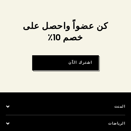
كن عضواً واحصل على
خصم 10٪
اشترك الآن
المنت
الرياضات