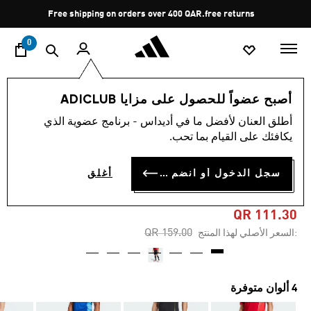
ا
Pause
Free shipping on orders over 400 QAR.
free returns
promotion
rotation
0
الرجال
الملابس
أصبح عضواً للحصول على مزايا ADICLUB
أطلق العنان لأفضل ما في أديداس - برنامج عضوية الذي
4.8
(76)
-30%
متوسط
يكافئك على القيام بما تحب.
قيمة
التقييم
شورت تدريب TIRO 25
هو
سجل الدخول أو انضم الآن
أغلق
4.8
COMPETITION
من
5
نجوم.
QR 111.30
Read
Price reduced from
to
QR 159.00
:السعر الأصلي لهذا المنتج
76
Reviews.
رابط
نفس
الصفحة.
4 ألوان متوفرة