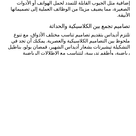
إضافية مثل الجيوب القابلة للتمدد لحمل الهواتف أو الأدوات
الصغيرة، مما يضيف مزيدًا من الوظائف العملية إلى تصميماتها
الأنيقة.
تصاميم تجمع بين الكلاسيكية والحداثة
تلتزم أديداس بتقديم تصاميم تناسب مختلف الأذواق، مع تنوع
ملحوظ بين التصاميم الكلاسيكية والعصرية. يمكنك أن تجد في
التشكيلة تيشيرتات بشعار أديداس الشهير، قمصان بولو، بناطيل
رياضية، وأطقم تدريبية، لتتناسب مع الإطلالات الرياضية
والكاجوال. هناك أيضًا قطع خارجية، مثل السترات والجاكيتات،
التي تضيف لمسة من الأناقة إلى أي إطلالة. تعتمد أديداس في
تصميماتها على الألوان الكلاسيكية والجريئة، بحيث يتمكن الجميع
من التعبير عن أسلوبهم الشخصي.
الاستدامة في الأقمشة والمواد
تلتزم أديداس بالمساهمة في حماية البيئة من خلال اعتماد المواد
المستدامة في تصنيع ملابسها. تشمل هذه الجهود استخدام مواد
معاد تدويرها وابتكار أساليب تصنيع تقلل من الأثر البيئي. يعد
اختيارك لملابس أديداس خطوة نحو دعم الاستدامة، حيث أنك
بذلك تساهم في الحفاظ على الموارد الطبيعية وتقليل النفايات.
تجربة تسوق مريحة عبر الإنترنت