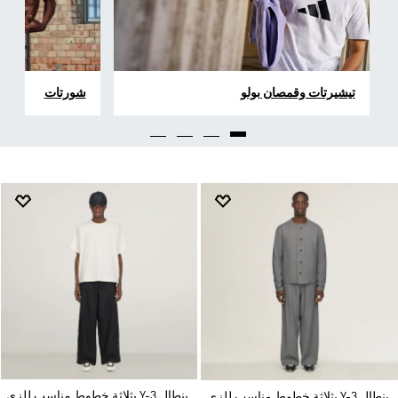
تيشيرتات وقمصان بولو
شورتات
بنطال Y-3 بثلاثة خطوط مناسب للزي
بنطال Y-3 بثلاثة خطوط مناسب للزي