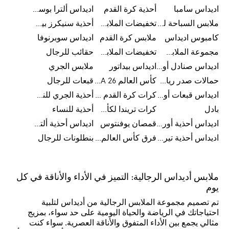
اديداس سامبا
أحذية كرة القدم
اديداس ألترا بوست
ملابس السباحة للرجال
تخفيضات الملابس الرياضية
أحذية سنيكرز بيضاء للرجال
كامبوس اديداس
ملابس كرة القدم
اديداس سوبرنوفا
مجموعة الملابس الرياضية
تخفيضات الملابس للرجال
حقائب للرجال
اديداس صنادل أورجينال للنساء
اديداس بيداتور
ملابس الجري
حمالات صدر رياضية
كأس العالم FIFA 26™
قبعات للرجال
اديداس قبعات أورجينال للرجال
كرات كرة القدم للرجال
أحذية الجري للنساء
بادل
كرات تريندا لكأس العالم FIFA 26™
أحذية للنساء
اديداس أحذية أورجينال للرجال
قمصان يوفنتوس
اديداس أحذية ألترا بوست للرجال
اديداس أحذية تيريكس
فرق كأس العالم FIFA 26™
بنطلونات للرجال
ملابس أديداس الرجالية: التميز في الأداء والأناقة في كل
يوم
تم تصميم مجموعة الملابس الرجالية من أديداس لتلبية
احتياجاتك في الرياضة والحياة اليومية على حد سواء، بمزيج
مثالي يجمع بين الأداء المتفوق والأناقة العصرية. سواء كنت