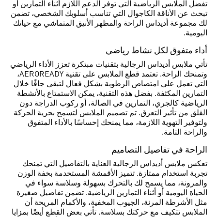
تفضل الملابس الرياضية التي توفر الدعم اللازم أثناء التمارين أو
تبحث عن الأناقة الكاجوال التي تناسب أسلوبك الشخصي، تضمن
لك مجموعة أديداس الراحة والمظهر الأنيق المتماشي مع حياتك
اليومية.
أداء متفوق لكل نشاط رياضي
تأتي ملابس أديداس الرجالية بتقنيات مبتكرة تعزز الأداء الرياضي
وتمنحك الراحة. تعتمد قطع الملابس على تقنية AEROREADY،
التي تعمل على امتصاص الرطوبة بشكل فعال لتبقى جافًا خلال
التمارين المكثفة. بفضل هذه التقنية، يمكن الاستمتاع بالأنشطة
الرياضية كالجري، التمارين في الصالة، أو ركوب الدراجة دون
القلق من تأثير التعرق. تم تصميم الملابس لتسمح بحرية الحركة
ولتوفير التهوية اللازمة، مما يمنحك إحساسًا بالأداء المتفوق
والراحة التامة.
الراحة في تفاصيل التصاميم
تعكس ملابس أديداس الرجالية العناية بالتفاصيل التي تمنحك
تجربة استخدام ممتازة. تتميز الأقمشة المستخدمة بخفة الوزن
والمرونة، مما يسمح لك بالتحرك بسهولة وسلاسة سواء في
الحياة اليومية أو أثناء التمارين الرياضية. تضمن تفاصيل صغيرة
مثل الأشرطة المرنة، الجيوب المخفية، والأكمام المريحة أن
الملابس تتكيف مع حركتك بسلاسة. تأتي بعض القطع أيضًا بمزايا