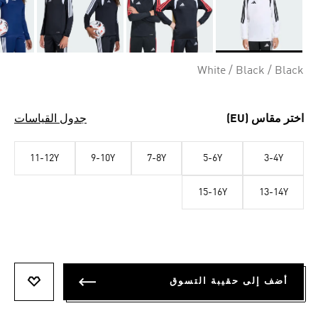
Selected
White / Black / Black
اختر مقاس (EU)
جدول القياسات
11-12Y
9-10Y
7-8Y
5-6Y
3-4Y
15-16Y
13-14Y
أضف إلى حقيبة التسوق
أضف إلى