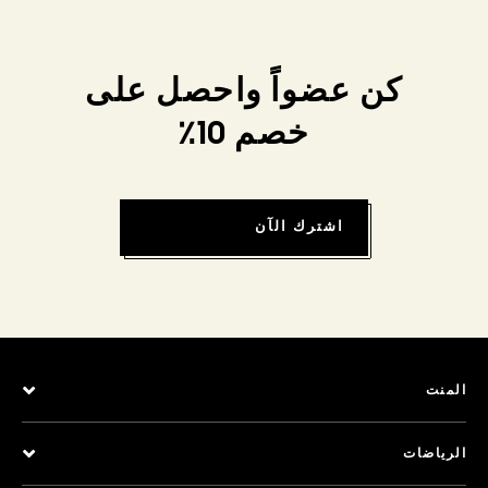
كن عضواً واحصل على
خصم 10٪
اشترك الآن
المنت
الرياضات