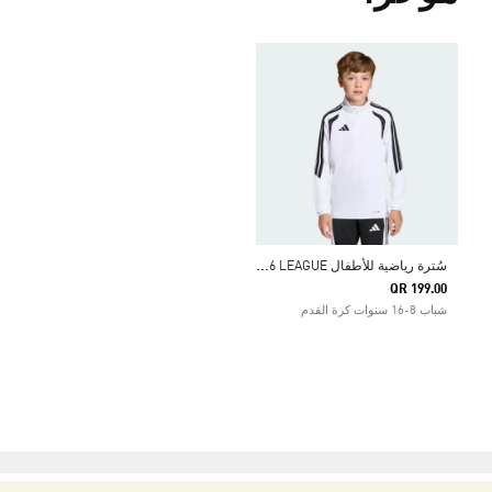
س
ُترة رياضية للأطفال TIRO26 LEAGUE
QR 199.00
شباب 8-16 سنوات كرة القدم