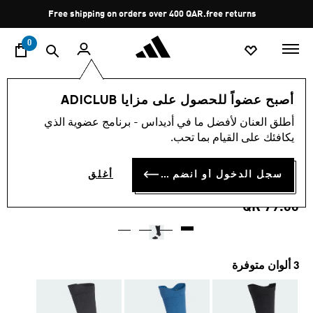
ا
Pause
Free shipping on orders over 400 QAR.
free returns
promotion
rotation
0
الرياضات
الجري
إكسسوارات
أصبح عضواً للحصول على مزايا ADICLUB
أطلق العنان لأفضل ما في أديداس - برنامج عضوية الذي
4.8
(70)
متوسط
يكافئك على القيام بما تحب.
قيمة
زوج واحد من جوارب
التقييم
هو
4.8
سجل الدخول أو انضم الآن
أغلق
RUNXGRAPHIC
من
5
QR 79.00
نجوم.
Read
70
Reviews.
رابط
نفس
3 ألوان متوفرة
الصفحة.