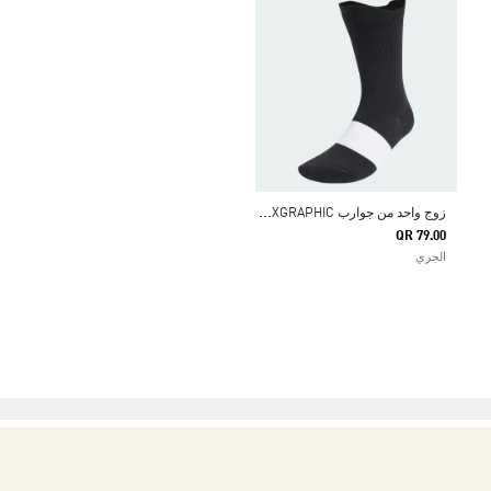
ز
وج واحد من جوارب RUNXGRAPHIC
QR 79.00
الجري