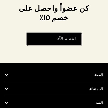
كن عضواً واحصل على
خصم 10٪
اشترك الآن
المنت
الرياضات
الفئة