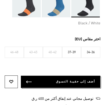
Selected
Black / White
اختر مقاس (EU)
46-48
43-45
40-42
37-39
34-36
أضف إلى حقيبة التسوق
أضف إلى
توصيل مجاني عند إنفاق أكثر من 400 ر.ق